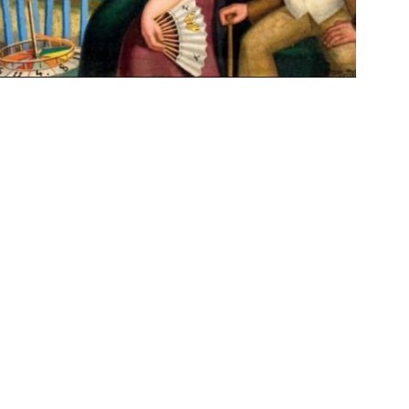
ttura poesia latino america a noi piace leggere
o (Spagna)