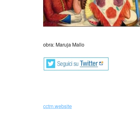
_
obra: Maruja Mallo
cctm.website
surrealismo spagna italia cctm amore arte pi
collettivo culturale tuttomondo Maruja Mall