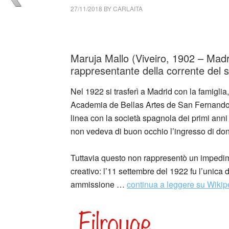
27/11/2018
BY
CARLAITA
collettivo culturale tuttomondo Maruja Mall
Maruja Mallo (Viveiro, 1902 – Madri
rappresentante della corrente del 
Nel 1922 si trasferì a Madrid con la famiglia, 
Academia de Bellas Artes de San Fernando. 
linea con la società spagnola dei primi ann
non vedeva di buon occhio l’ingresso di don
Tuttavia questo non rappresentò un impedim
creativo: l’11 settembre del 1922 fu l’unic
ammissione …
continua a leggere su Wikip