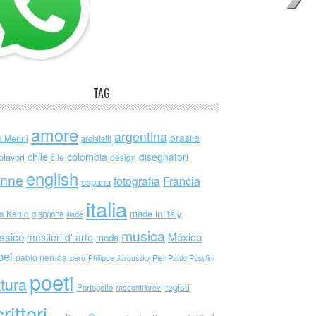
TAG
amore
argentina
brasile
a Merini
architetti
chile
colombia
disegnatori
olavori
cile
design
english
nne
Francia
fotografia
espana
italia
made in italy
da Kahlo
giappone
iliade
musica
ssico
México
mestieri d' arte
moda
bel
pablo neruda
perù
Philippe Jaroussky
Pier Paolo Pasolini
poeti
ttura
registi
Portogallo
racconti brevi
rittori