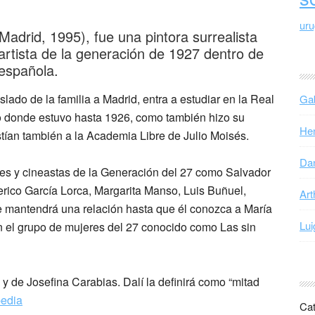
ur
Madrid, 1995), fue una pintora surrealista
artista de la generación de 1927 dentro de
 española.
lado de la familia a Madrid, entra a estudiar en la Real
Gab
 donde estuvo hasta 1926, como también hizo su
Hen
tían también a la Academia Libre de Julio Moisés.
Dan
ores y cineastas de la Generación del 27 como Salvador
rico García Lorca, Margarita Manso, Luis Buñuel,
Art
e mantendrá una relación hasta que él conozca a María
Lui
en el grupo de mujeres del 27 conocido como Las sin
de Josefina Carabias. Dalí la definirá como “mitad
pedia
Cat