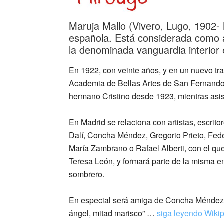
_
Maruja Mallo (Vivero, Lugo, 1902- 
española.​ Está considerada como 
la denominada vanguardia interior
En 1922, con veinte años, y en un nuevo tras
Academia de Bellas Artes de San Fernando
hermano Cristino desde 1923, mientras asis
En Madrid se relaciona con artistas, escrit
Dalí, Concha Méndez, Gregorio Prieto, Fede
María Zambrano o Rafael Alberti, con el qu
Teresa León,​ y formará parte de la misma 
sombrero.
En especial será amiga de Concha Méndez y 
ángel, mitad marisco” …
siga leyendo Wiki