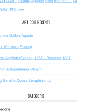
scultura
Spagna
uk
tina modotti
teatro
usa
uguay
varie
ARTICOLI RECENTI
riele Galloni Agosto
ri Matisse (France)
te Alighieri (Firenze, 1265 – Ravenna,1321)
hur Schopenhauer Gli altri
gi Serafini Codex Seraphinianus
CATEGORIE
egorie