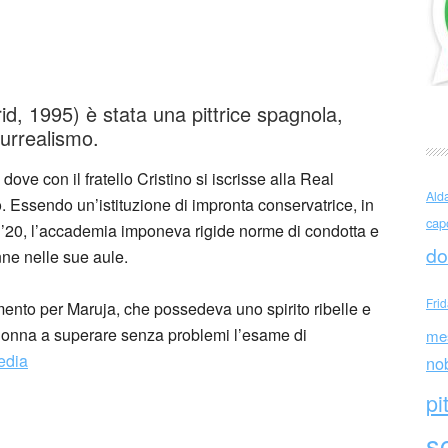
o (Spagna)
d, 1995) è stata una pittrice spagnola,
surrealismo.
dove con il fratello Cristino si iscrisse alla Real
Ald
Essendo un’istituzione di impronta conservatrice, in
cap
i ’20, l’accademia imponeva rigide norme di condotta e
do
ne nelle sue aule.
Fri
ento per Maruja, che possedeva uno spirito ribelle e
a donna a superare senza problemi l’esame di
me
edia
no
pi
sc