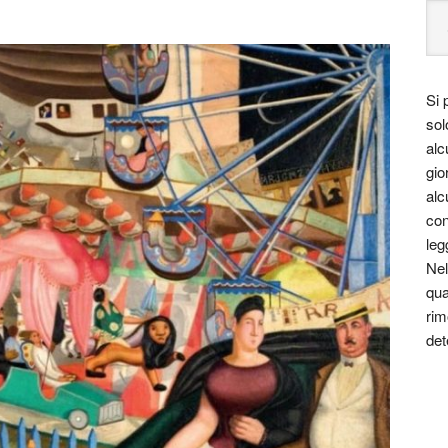
Si 
sol
alc
gio
alc
con
leg
Nel
qua
rim
det