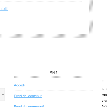
totti
META
Accedi
Que
rap
Feed dei contenuti
vie
Non
Feed dei commenti