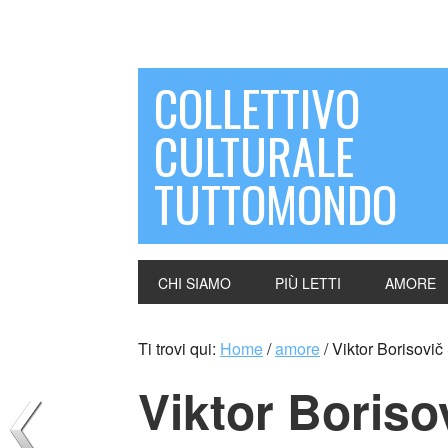
COLLETTIVO
CULTURALE
TUTTOMONDO
CHI SIAMO
PIÙ LETTI
AMORE
Ti trovi qui:
Home
/
amore
/
Viktor Borisovič 
Viktor Boriso