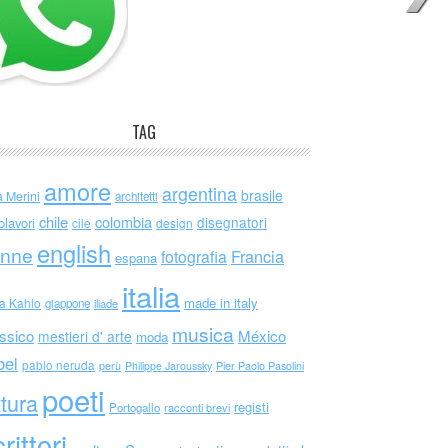
TAG
amore
argentina
brasile
a Merini
architetti
chile
colombia
disegnatori
olavori
cile
design
english
nne
Francia
fotografia
espana
italia
made in italy
da Kahlo
giappone
iliade
musica
ssico
México
mestieri d' arte
moda
bel
pablo neruda
perù
Philippe Jaroussky
Pier Paolo Pasolini
poeti
ttura
registi
Portogallo
racconti brevi
rittori