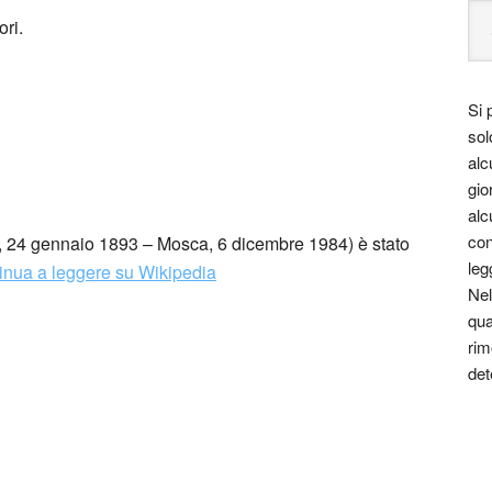
ri.
Si 
sol
alc
gio
alc
con
o, 24 gennaio 1893 – Mosca, 6 dicembre 1984) è stato
leg
inua a leggere su Wikipedia
Nel
qua
rim
det
ttere non d’amore
, Einaudi 1966
nnamorato il rimprovero più doloroso: «il tuo amore è