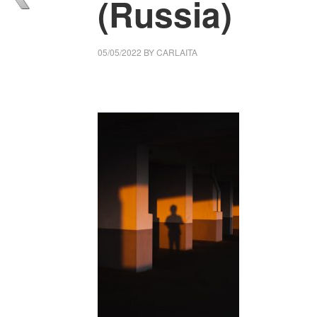
(Russia)
05/05/2022
BY
CARLAITA
collettivo culturale tuttomondo Viktor Boriso