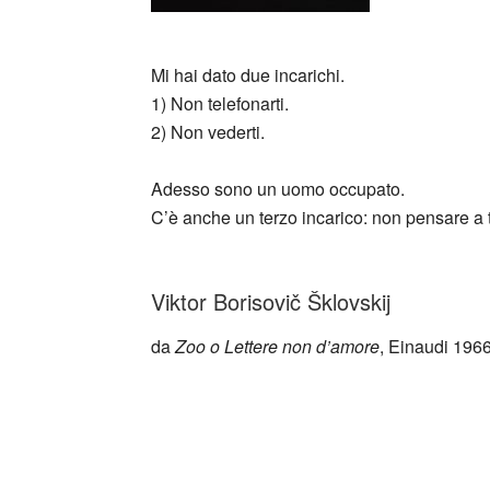
_
Mi hai dato due incarichi.
1) Non telefonarti.
2) Non vederti.
Adesso sono un uomo occupato.
C’è anche un terzo incarico: non pensare a t
_
Viktor Borisovič Šklovskij
da
Zoo o Lettere non d’amore
, Einaudi 196
_