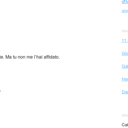
ur
11 
Gio
e. Ma tu non me l’hai affidato.
Gab
Hen
6
Dan
Cat