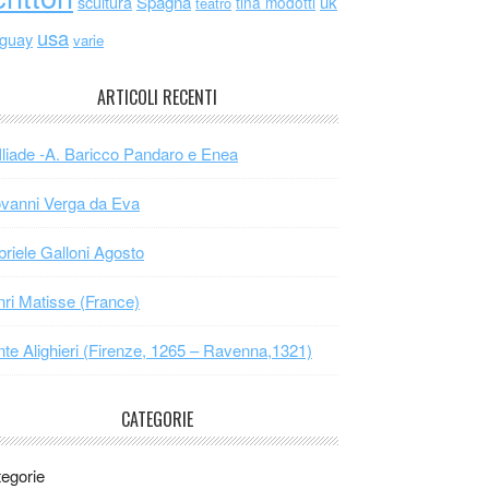
scultura
Spagna
uk
tina modotti
teatro
usa
uguay
varie
ARTICOLI RECENTI
Iliade -A. Baricco Pandaro e Enea
vanni Verga da Eva
riele Galloni Agosto
ri Matisse (France)
te Alighieri (Firenze, 1265 – Ravenna,1321)
CATEGORIE
egorie