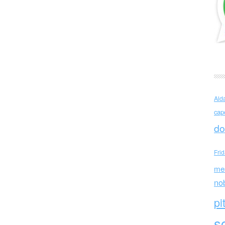
vič Šklovskij (Russia)
Ald
cap
do
Fri
me
no
pi
sc