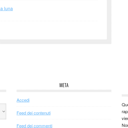
la luna
META
Accedi
Que
rap
Feed dei contenuti
vie
Non
Feed dei commenti