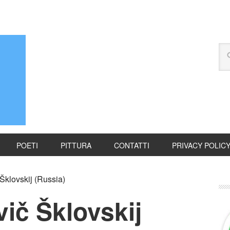
POETI
PITTURA
CONTATTI
PRIVACY POLIC
Šklovskij (Russia)
vič Šklovskij