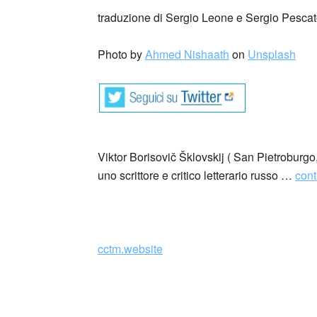
traduzione di Sergio Leone e Sergio Pescato
Photo by
Ahmed Nishaath
on
Unsplash
Viktor Borisovič Šklovskij ( San Pietroburg
uno scrittore e critico letterario russo …
cont
_
cctm.website
Viktor Borisovič Šklovskij,
Zoo o Le
Berlino 1923. Una donna rivolge a un uomo i