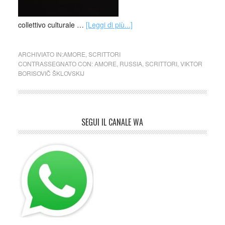
collettivo culturale …
[Leggi di più...]
ARCHIVIATO IN:
AMORE
,
SCRITTORI
CONTRASSEGNATO CON:
AMORE
,
RUSSIA
,
SCRITTORI
,
VIKTOR
BORISOVIČ ŠKLOVSKIJ
SEGUI IL CANALE WA