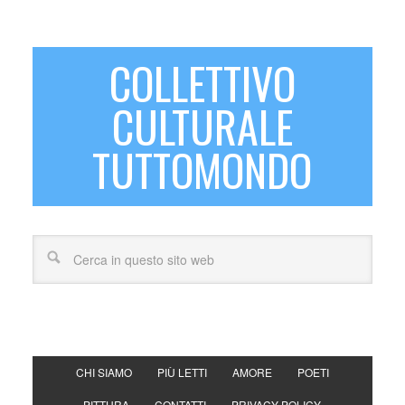
COLLETTIVO
CULTURALE
TUTTOMONDO
CHI SIAMO
PIÙ LETTI
AMORE
POETI
PITTURA
CONTATTI
PRIVACY POLICY