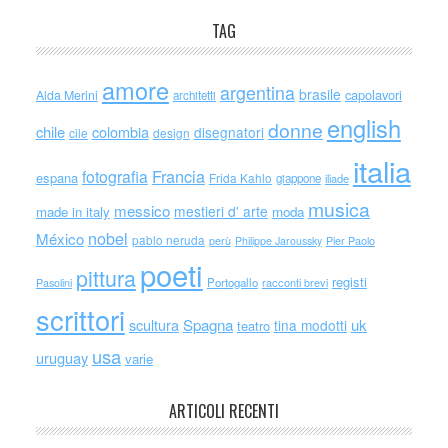
TAG
amore
argentina
brasile
capolavori
Alda Merini
architetti
english
donne
chile
colombia
disegnatori
cile
design
italia
Francia
fotografia
espana
Frida Kahlo
giappone
iliade
musica
messico
mestieri d' arte
made in italy
moda
nobel
México
pablo neruda
perù
Philippe Jaroussky
Pier Paolo
poeti
pittura
registi
Portogallo
racconti brevi
Pasolini
scrittori
scultura
Spagna
uk
tina modotti
teatro
usa
uruguay
varie
ARTICOLI RECENTI