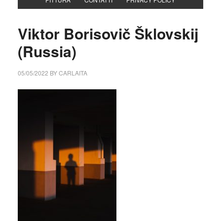
Viktor Borisovič Šklovskij
(Russia)
05/05/2022
BY
CARLAITA