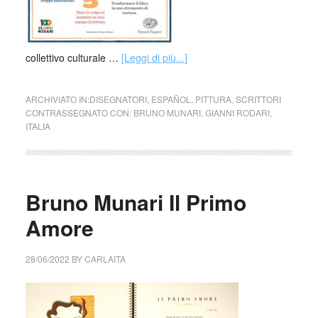
collettivo culturale …
[Leggi di più...]
ARCHIVIATO IN:
DISEGNATORI
,
ESPAÑOL
,
PITTURA
,
SCRITTORI
CONTRASSEGNATO CON:
BRUNO MUNARI
,
GIANNI RODARI
,
ITALIA
Bruno Munari Il Primo
Amore
28/06/2022
BY
CARLAITA