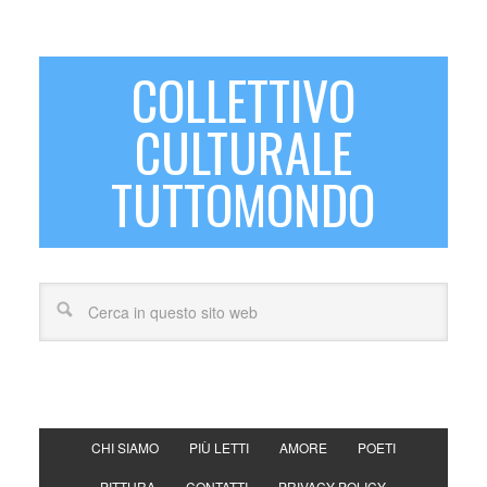
COLLETTIVO
CULTURALE
TUTTOMONDO
CHI SIAMO
PIÙ LETTI
AMORE
POETI
PITTURA
CONTATTI
PRIVACY POLICY