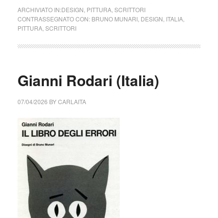
ARCHIVIATO IN:
DESIGN
,
PITTURA
,
SCRITTORI
CONTRASSEGNATO CON:
BRUNO MUNARI
,
DESIGN
,
ITALIA
,
PITTURA
,
SCRITTORI
Gianni Rodari (Italia)
07/04/2026
BY
CARLAITA