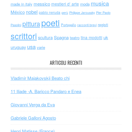
musica
messico
mestieri d' arte
made in italy
moda
nobel
México
pablo neruda
perù
Philippe Jaroussky
Pier Paolo
poeti
pittura
registi
Portogallo
racconti brevi
Pasolini
scrittori
scultura
Spagna
uk
tina modotti
teatro
usa
uruguay
varie
ARTICOLI RECENTI
Vladimir Majakovskij Beato chi
11 Iliade -A. Baricco Pandaro e Enea
Giovanni Verga da Eva
Gabriele Galloni Agosto
Henri Matisse (France)