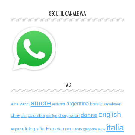
SEGUI IL CANALE WA
TAG
amore
argentina
brasile
capolavori
Alda Merini
architetti
english
donne
chile
colombia
disegnatori
cile
design
italia
Francia
fotografia
espana
Frida Kahlo
giappone
iliade