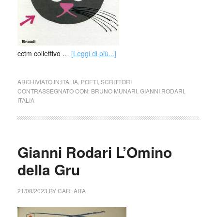
cctm collettivo …
[Leggi di più...]
ARCHIVIATO IN:
ITALIA
,
POETI
,
SCRITTORI
CONTRASSEGNATO CON:
BRUNO MUNARI
,
GIANNI RODARI
,
ITALIA
Gianni Rodari L’Omino
della Gru
21/08/2023
BY
CARLAITA