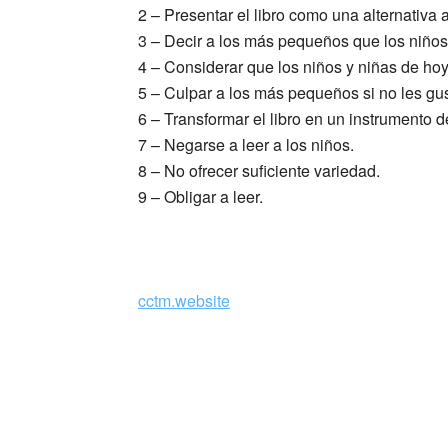
2 – Presentar el libro como una alternativa 
3 – Decir a los más pequeños que los niños
4 – Considerar que los niños y niñas de ho
5 – Culpar a los más pequeños si no les gus
6 – Transformar el libro en un instrumento de
7 – Negarse a leer a los niños.
8 – No ofrecer suficiente variedad.
9 – Obligar a leer.
_
cctm.website
Gianni Rodari e Bruno Munari