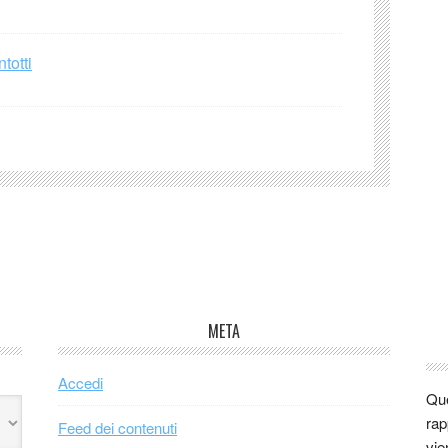
totti
META
Accedi
Que
rap
Feed dei contenuti
vie