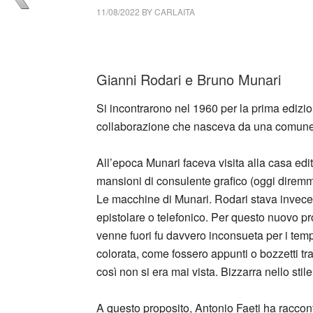
11/08/2022
BY
CARLAITA
collettivo culturale tuttomondo Gianni Roda
Gianni Rodari e Bruno Munari
Si incontrarono nel 1960 per la prima edizione
collaborazione che nasceva da una comune sen
All’epoca Munari faceva visita alla casa edi
mansioni di consulente grafico (oggi diremmo a
Le macchine di Munari. Rodari stava invece a
epistolare o telefonico. Per questo nuovo p
venne fuori fu davvero inconsueta per i tempi 
colorata, come fossero appunti o bozzetti tra
così non si era mai vista. Bizzarra nello st
A questo proposito, Antonio Faeti ha raccont