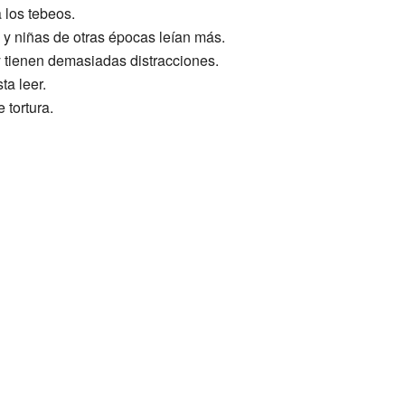
a los tebeos.
 y niñas de otras épocas leían más.
y tienen demasiadas distracciones.
ta leer.
 tortura.