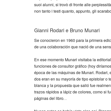
suoi alunni, si trovò di fronte alle perplessit
non tanto i testi quanto, appunto, gli scarab
_
Gianni Rodari e Bruno Munari
Se conocieron en 1960 para la primera edició
de una colaboración que nació de una sensib
En ese momento Munari visitaba la editori
funciones de consultor gráfico (hoy diríamos
época de las máquinas de Munari. Rodari, en
dos eran en su mayoría de tipo epistolar o t
blanca y la propuesta que salió fue realment
trazos rápidos a lápiz de colores, como si 
páginas del libro. .