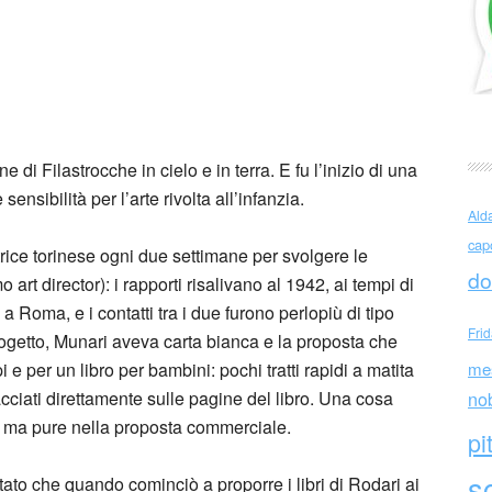
ri e Bruno Munari
 di Filastrocche in cielo e in terra. E fu l’inizio di una
sibilità per l’arte rivolta all’infanzia.
Ald
cap
trice torinese ogni due settimane per svolgere le
do
rt director): i rapporti risalivano al 1942, ai tempi di
 Roma, e i contatti tra i due furono perlopiù di tipo
Fri
rogetto, Munari aveva carta bianca e la proposta che
e per un libro per bambini: pochi tratti rapidi a matita
me
cciati direttamente sulle pagine del libro. Una cosa
no
ile ma pure nella proposta commerciale.
pi
sc
ato che quando cominciò a proporre i libri di Rodari ai