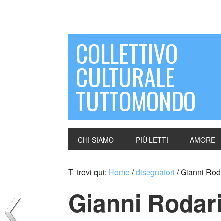
COLLETTIVO
CULTURALE
TUTTOMONDO
CHI SIAMO
PIÙ LETTI
AMORE
Ti trovi qui:
Home
/
disegnatori
/
Gianni Roda
Gianni Rodar