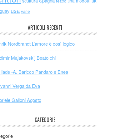
scultura
Spagna
uk
tina modotti
teatro
usa
uguay
varie
ARTICOLI RECENTI
rik Nordbrandt L’amore è così logico
dimir Majakovskij Beato chi
Iliade -A. Baricco Pandaro e Enea
vanni Verga da Eva
riele Galloni Agosto
CATEGORIE
egorie