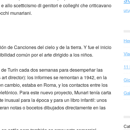
à e allo scetticismo di genitori e colleghi che criticavano
ur
occhi munariani.
Hen
n de Canciones del cielo y de la tierra. Y fue el inicio
Vla
ilidad común por el arte dirigido a los niños.
11 
al de Turín cada dos semanas para desempeñar las
 art director): los informes se remontan a 1942, en la
Gio
 cambio, estaba en Roma, y ​​los contactos entre los
elefónico. Para este nuevo proyecto, Munari tenía carta
Gab
e inusual para la época y para un libro infantil: unos
fueran notas o bocetos dibujados directamente en las
Cat