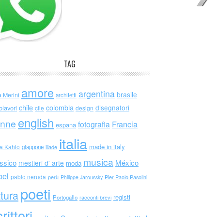
TAG
amore
argentina
brasile
a Merini
architetti
chile
colombia
disegnatori
olavori
cile
design
english
nne
Francia
fotografia
espana
italia
made in italy
da Kahlo
giappone
iliade
musica
ssico
México
mestieri d' arte
moda
bel
pablo neruda
perù
Philippe Jaroussky
Pier Paolo Pasolini
poeti
ttura
registi
Portogallo
racconti brevi
rittori