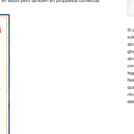
o en estilo pero también en propuesta comercial.
Si 
sol
alc
gio
alc
con
leg
Nel
qua
rim
det