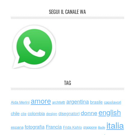
SEGUI IL CANALE WA
TAG
amore
argentina
brasile
capolavori
Alda Merini
architetti
english
donne
chile
colombia
disegnatori
cile
design
italia
Francia
fotografia
espana
Frida Kahlo
giappone
iliade