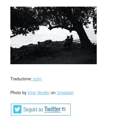
_
_
Traduzione:
cctm
Photo by
Irina Verdier
on
Unsplash