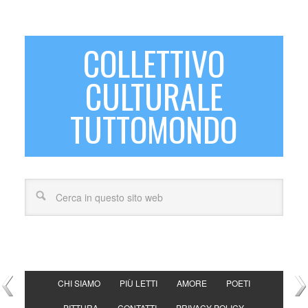
COLLETTIVO
CULTURALE
TUTTOMONDO
CHI SIAMO
PIÙ LETTI
AMORE
POETI
PITTURA
CONTATTI
PRIVACY POLICY