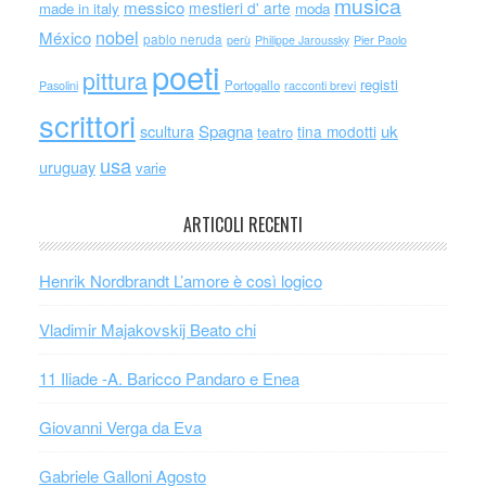
musica
messico
mestieri d' arte
made in italy
moda
nobel
México
pablo neruda
perù
Philippe Jaroussky
Pier Paolo
poeti
pittura
registi
Portogallo
racconti brevi
Pasolini
scrittori
scultura
Spagna
uk
tina modotti
teatro
usa
uruguay
varie
ARTICOLI RECENTI
Henrik Nordbrandt L’amore è così logico
Vladimir Majakovskij Beato chi
11 Iliade -A. Baricco Pandaro e Enea
Giovanni Verga da Eva
Gabriele Galloni Agosto