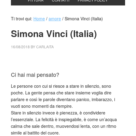
Ti trovi qui:
Home
/
amore
/
Simona Vinci (Italia)
Simona Vinci (Italia)
16/08/2018
BY
CARLAITA
centro cultural tina modotti caracas Simona Vinci
Ci hai mai pensato?
Le persone con cui si riesce a stare in silenzio, sono
poche. La gente pensa che stare insieme voglia dire
parlare e così le parole diventano panico, imbarazzo, i
vuoti sono momenti da riempire.
Stare in silenzio invece è pienezza, è condividere
l’essenziale. La felicità è inspiegabile, è come un’acqua
calma che sale dentro, muovendosi lenta, con un ritmo
simile al battito del cuore.