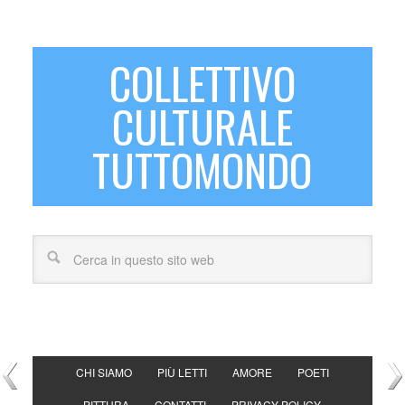
COLLETTIVO
CULTURALE
TUTTOMONDO
CHI SIAMO
PIÙ LETTI
AMORE
POETI
PITTURA
CONTATTI
PRIVACY POLICY