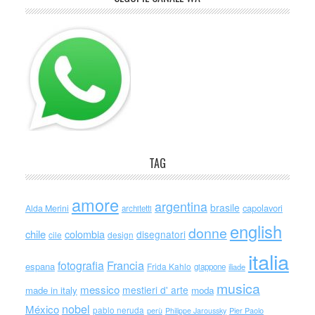
TAG
amore
argentina
brasile
capolavori
Alda Merini
architetti
english
donne
chile
colombia
disegnatori
cile
design
italia
Francia
fotografia
espana
Frida Kahlo
giappone
iliade
musica
messico
mestieri d' arte
made in italy
moda
nobel
México
pablo neruda
perù
Philippe Jaroussky
Pier Paolo