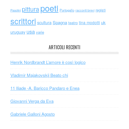
poeti
pittura
registi
Portogallo
racconti brevi
Pasolini
scrittori
scultura
Spagna
uk
tina modotti
teatro
usa
uruguay
varie
ARTICOLI RECENTI
Henrik Nordbrandt L’amore è così logico
Vladimir Majakovskij Beato chi
11 Iliade -A. Baricco Pandaro e Enea
Giovanni Verga da Eva
Gabriele Galloni Agosto