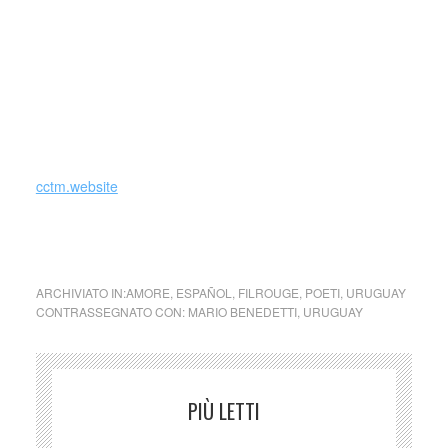
ricevuti (il Premio Hristo Botev de Bulgaria nel 1986, il
Premio Llama de Oro de Amnistía Internacional nel 1987,
la Medalla Haydeé Santamaría dal Consiglio di Stato di
Cuba nel 1989, la medaglia Gabriela Mistral in Cile nel
1995 e il Premio di poesia Reina Sofia nel 1999, il Pablo
Neruda e il Premio Internazionale Menendez Pelayo nel
2005).
cctm.website
amore poesia latino america uruguay cctm
ARCHIVIATO IN:
AMORE
,
ESPAÑOL
,
FILROUGE
,
POETI
,
URUGUAY
CONTRASSEGNATO CON:
MARIO BENEDETTI
,
URUGUAY
PIÙ LETTI