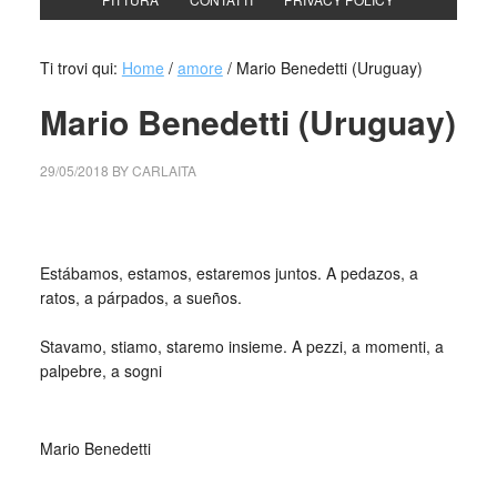
Ti trovi qui:
Home
/
amore
/
Mario Benedetti (Uruguay)
Mario Benedetti (Uruguay)
29/05/2018
BY
CARLAITA
centro cultural tina modotti caracas estaremos juntos
Estábamos, estamos, estaremos juntos. A pedazos, a
ratos, a párpados, a sueños.
_
Stavamo, stiamo, staremo insieme. A pezzi, a momenti, a
palpebre, a sogni
_
Mario Benedetti