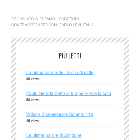
letteratura italia latino america cctm poesia arte
ARCHIVIATO IN:
ESPAÑOL
,
SCRITTORI
CONTRASSEGNATO CON:
CARLO LEVI
,
ITALIA
PIÙ LETTI
La ninna nanna del chicco di caffè
86 views
Pablo Neruda Sotto la tua pelle vive la luna
50 views
William Shakespeare Sonetto 116
49 views
Le ultime parole di Antigone