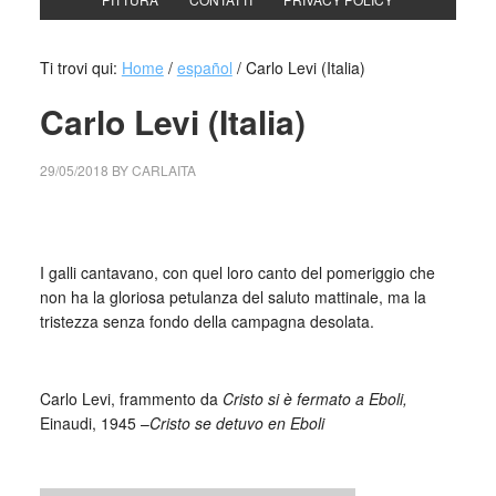
Ti trovi qui:
Home
/
español
/
Carlo Levi (Italia)
Carlo Levi (Italia)
29/05/2018
BY
CARLAITA
collettivo culturale tuttomondo Carlo Levi
I galli cantavano, con quel loro canto del pomeriggio che
non ha la gloriosa petulanza del saluto mattinale, ma la
tristezza senza fondo della campagna desolata.
_
Carlo Levi, frammento da
Cristo si è fermato a Eboli,
Einaudi, 1945 –
Cristo se detuvo en Eboli
_