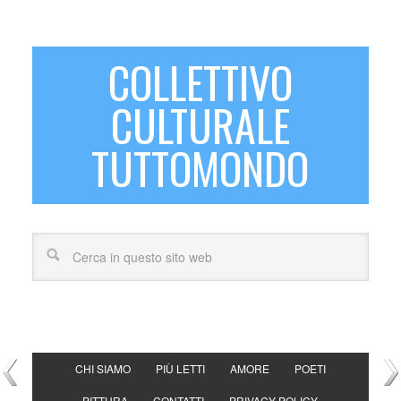
COLLETTIVO
CULTURALE
TUTTOMONDO
CHI SIAMO
PIÙ LETTI
AMORE
POETI
PITTURA
CONTATTI
PRIVACY POLICY