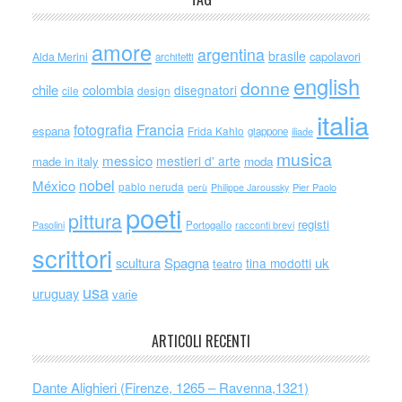
amore
argentina
brasile
capolavori
Alda Merini
architetti
english
donne
chile
colombia
disegnatori
cile
design
italia
Francia
fotografia
espana
Frida Kahlo
giappone
iliade
musica
messico
mestieri d' arte
made in italy
moda
nobel
México
pablo neruda
perù
Philippe Jaroussky
Pier Paolo
poeti
pittura
registi
Portogallo
racconti brevi
Pasolini
scrittori
scultura
Spagna
uk
tina modotti
teatro
usa
uruguay
varie
ARTICOLI RECENTI
Dante Alighieri (Firenze, 1265 – Ravenna,1321)