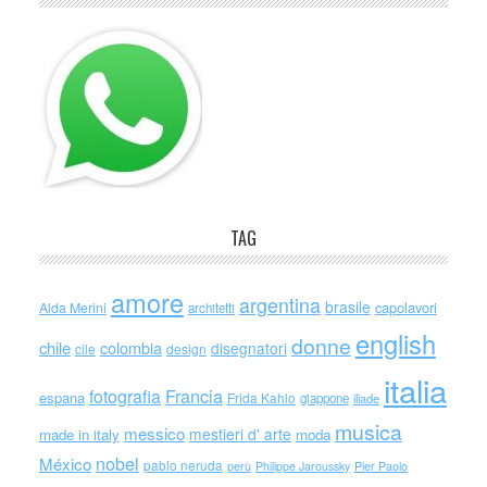
TAG
amore
argentina
brasile
capolavori
Alda Merini
architetti
english
donne
chile
colombia
disegnatori
cile
design
italia
Francia
fotografia
espana
Frida Kahlo
giappone
iliade
musica
messico
mestieri d' arte
made in italy
moda
nobel
México
pablo neruda
perù
Philippe Jaroussky
Pier Paolo