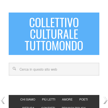
COLLETTIVO
CULTURALE
TUTTOMONDO
CHI SIAMO
PIÙ LETTI
AMORE
POETI
PITTURA
CONTATTI
PRIVACY POLICY