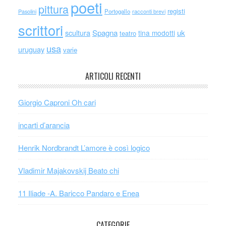
poeti
pittura
registi
Portogallo
racconti brevi
Pasolini
scrittori
scultura
Spagna
uk
tina modotti
teatro
usa
uruguay
varie
ARTICOLI RECENTI
Giorgio Caproni Oh cari
incarti d’arancia
Henrik Nordbrandt L’amore è così logico
Vladimir Majakovskij Beato chi
11 Iliade -A. Baricco Pandaro e Enea
CATEGORIE