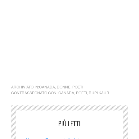
Perché nell’era in cui la poesia sembrava morta, portano in
dote un seguito da star.
Corriere della Sera
Questa è una poesia che aspira a essere un messaggio
libero, intensamente diretto e femminista.
The Times
cctm collettivo culturale tuttomondo Rupi Kaur Ai padri di
figlie
ARCHIVIATO IN:
CANADA
,
DONNE
,
POETI
CONTRASSEGNATO CON:
CANADA
,
POETI
,
RUPI KAUR
PIÙ LETTI