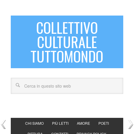
COLLETTIVO
CULTURALE
TUTTOMONDO
CHI SIAMO
PIÙ LETTI
AMORE
POETI
PITTURA
CONTATTI
PRIVACY POLICY