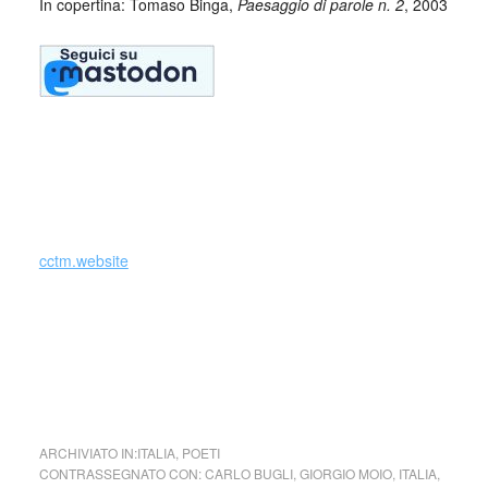
In copertina: Tomaso Binga,
Paesaggio di parole n. 2
, 2003
_
cctm.website
cctm collettivo culturale tuttomondo Risvolti Mostra di
Poesia Visiva
ARCHIVIATO IN:
ITALIA
,
POETI
CONTRASSEGNATO CON:
CARLO BUGLI
,
GIORGIO MOIO
,
ITALIA
,