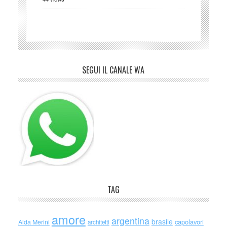
SEGUI IL CANALE WA
TAG
amore
argentina
brasile
capolavori
Alda Merini
architetti