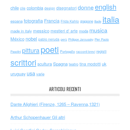
english
donne
chile
colombia
disegnatori
cile
design
italia
Francia
fotografia
espana
Frida Kahlo
giappone
iliade
musica
messico
mestieri d' arte
made in italy
moda
nobel
México
pablo neruda
perù
Philippe Jaroussky
Pier Paolo
poeti
pittura
registi
Portogallo
racconti brevi
Pasolini
scrittori
scultura
Spagna
uk
tina modotti
teatro
usa
uruguay
varie
ARTICOLI RECENTI
Dante Alighieri (Firenze, 1265 – Ravenna,1321)
Arthur Schopenhauer Gli altri