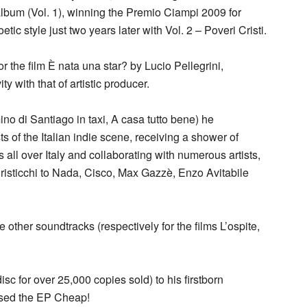
 album (Vol. 1), winning the Premio Ciampi 2009 for
ic style just two years later with Vol. 2 – Poveri Cristi.
 the film È nata una star? by Lucio Pellegrini,
y with that of artistic producer.
no di Santiago in taxi, A casa tutto bene) he
s of the Italian indie scene, receiving a shower of
 all over Italy and collaborating with numerous artists,
risticchi to Nada, Cisco, Max Gazzè, Enzo Avitabile
her soundtracks (respectively for the films L’ospite,
sc for over 25,000 copies sold) to his firstborn
ased the EP Cheap!