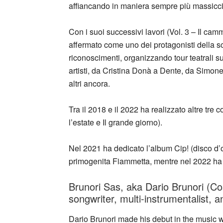
affiancando in maniera sempre più massiccia a
Con i suoi successivi lavori (Vol. 3 – Il camm
affermato come uno dei protagonisti della sc
riconoscimenti, organizzando tour teatrali su
artisti, da Cristina Donà a Dente, da Simon
altri ancora.
Tra il 2018 e il 2022 ha realizzato altre tre 
l’estate e Il grande giorno).
Nel 2021 ha dedicato l’album Cip! (disco d’o
primogenita Fiammetta, mentre nel 2022 ha 
Brunori Sas, aka Dario Brunori (Cos
songwriter, multi-instrumentalist, 
Dario Brunori made his debut in the music wo