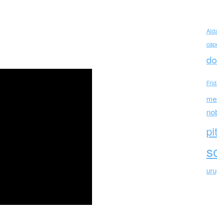
as (Italia)
Ald
cap
do
Fri
me
no
pi
sc
ur