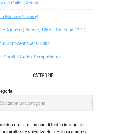
riele Galloni Agosto
ri Matisse (France)
te Alighieri (Firenze, 1265 – Ravenna,1321)
hur Schopenhauer Gli altri
gi Serafini Codex Seraphinianus
CATEGORIE
egorie
precisa che la diffusione di testi o immagini è
o a carattere divulgativo della cultura e senza