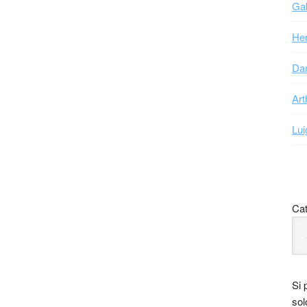
Gab
Hen
Dan
Art
Lui
Cat
Si 
sol