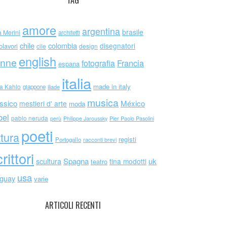
TAG
amore
argentina
brasile
a Merini
architetti
chile
colombia
disegnatori
olavori
cile
design
english
nne
Francia
fotografia
espana
italia
made in italy
da Kahlo
giappone
iliade
musica
ssico
México
mestieri d' arte
moda
bel
pablo neruda
perù
Philippe Jaroussky
Pier Paolo Pasolini
poeti
ttura
registi
Portogallo
racconti brevi
rittori
scultura
Spagna
uk
tina modotti
teatro
usa
uguay
varie
ARTICOLI RECENTI