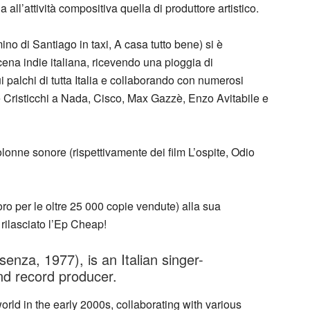
ll’attività compositiva quella di produttore artistico.
ino di Santiago in taxi, A casa tutto bene) si è
ena indie italiana, ricevendo una pioggia di
i palchi di tutta Italia e collaborando con numerosi
e Cristicchi a Nada, Cisco, Max Gazzè, Enzo Avitabile e
colonne sonore (rispettivamente dei film L’ospite, Odio
ro per le oltre 25 000 copie vendute) alla sua
rilasciato l’Ep Cheap!
enza, 1977), is an Italian singer-
and record producer.
rld in the early 2000s, collaborating with various