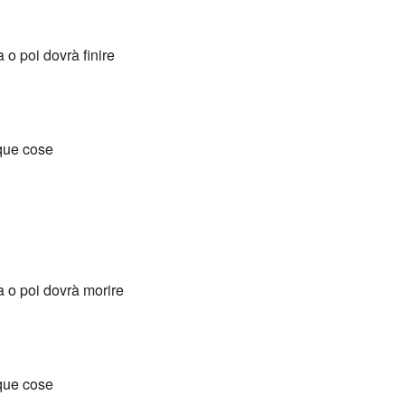
a o poi dovrà finire
nque cose
ma o poi dovrà morire
nque cose