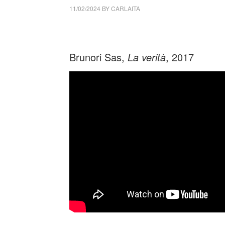
11/02/2024
BY
CARLAITA
cctm collettivo culturale tuttomondo Brunori S
Brunori Sas,
La verità
, 2017