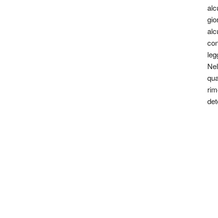
alc
gio
alc
con
leg
Nel
qua
rim
det