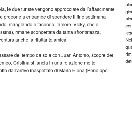
alc
la, le due turiste vengono approcciate dall’affascinante
gio
le propone a entrambe di spendere il fine settimana
alc
ndo, mangiando e facendo l’amore. Vicky, che è
con
sina), rimane sconcertata da tanta sfrontatezza,
leg
ventura anche la riluttante amica.
Nel
qua
rim
 passare del tempo da sola con Juan Antonio, scopre dei
det
tempo, Cristina si lancia in una relazione molto
volto dall’arrivo inaspettato di Maria Elena (Penélope