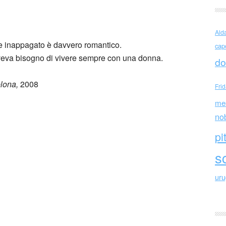
Elena e Juan Antonio
Ald
e inappagato è davvero romantico.
cap
aveva bisogno di vivere sempre con una donna.
do
elona,
2008
Fri
me
no
pi
sc
ur