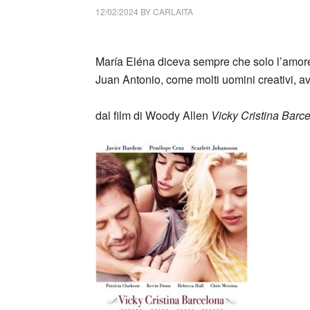
12/02/2024
BY
CARLAITA
cctm collettivo culturale tuttomondo Maria 
María Eléna diceva sempre che solo l’amor
Juan Antonio, come molti uomini creativi, 
_
dal film di Woody Allen
Vicky Cristina Barc
_