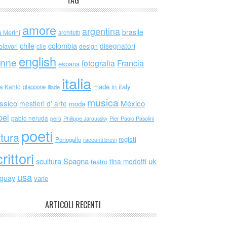
TAG
amore
argentina
brasile
a Merini
architetti
chile
colombia
disegnatori
olavori
cile
design
english
nne
Francia
fotografia
espana
italia
made in italy
da Kahlo
giappone
iliade
musica
ssico
México
mestieri d' arte
moda
bel
pablo neruda
perù
Philippe Jaroussky
Pier Paolo Pasolini
poeti
ttura
registi
Portogallo
racconti brevi
rittori
scultura
Spagna
uk
tina modotti
teatro
usa
uguay
varie
ARTICOLI RECENTI