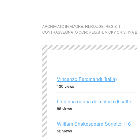
cctm collettivo culturale tuttomondo Maria 
ARCHIVIATO IN:
AMORE
,
FILROUGE
,
REGISTI
CONTRASSEGNATO CON:
REGISTI
,
VICKY CRISTINA
Vincenzo Ferdinandi (Italia)
130 views
La ninna nanna del chicco di caffè
88 views
William Shakespeare Sonetto 116
52 views