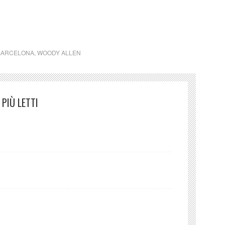
Elena e Juan Antonio
 BARCELONA
,
WOODY ALLEN
PIÙ LETTI