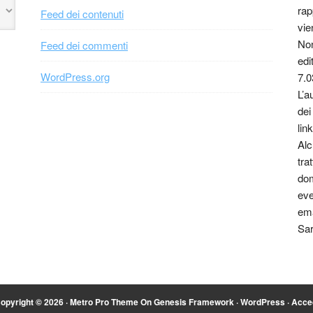
rap
Feed dei contenuti
vie
Non
Feed dei commenti
edi
WordPress.org
7.0
L’a
dei
link
Alc
tra
dom
eve
ema
Sar
opyright © 2026 ·
Metro Pro Theme
On
Genesis Framework
·
WordPress
·
Acce