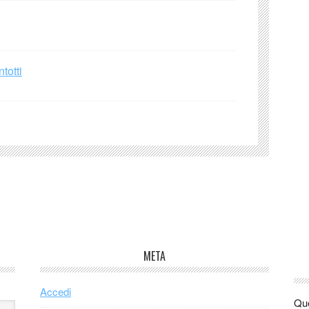
totti
META
Accedi
Que