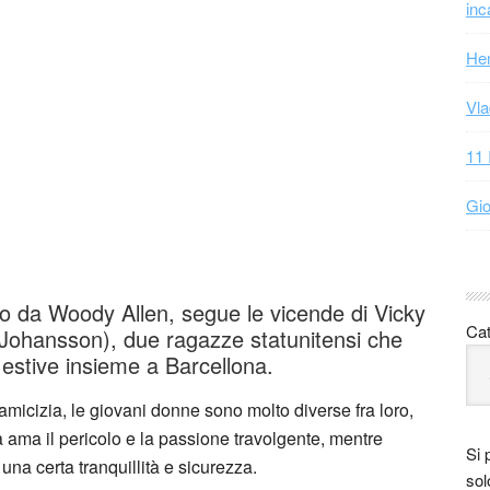
inc
Hen
Vla
11 
Gio
tto da Woody Allen, segue le vicende di Vicky
Cat
t Johansson), due ragazze statunitensi che
 estive insieme a Barcellona.
micizia, le giovani donne sono molto diverse fra loro,
a ama il pericolo e la passione travolgente, mentre
Si 
una certa tranquillità e sicurezza.
sol