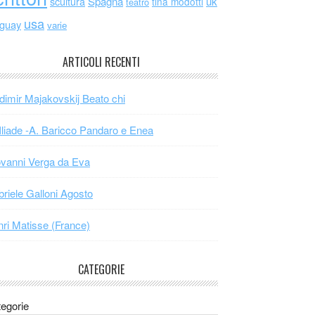
scultura
Spagna
uk
tina modotti
teatro
usa
uguay
varie
ARTICOLI RECENTI
dimir Majakovskij Beato chi
Iliade -A. Baricco Pandaro e Enea
vanni Verga da Eva
riele Galloni Agosto
ri Matisse (France)
CATEGORIE
egorie