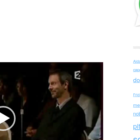
e Jaroussky not so serious!
Ald
cap
do
Fri
me
no
pi
sc