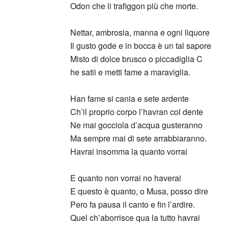
Odon che li trafiggon più che morte.
Nettar, ambrosia, manna e ogni liquore
Il gusto gode e in bocca è un tal sapore
Misto di dolce brusco o piccadiglia C
he satii e metti fame a maraviglia.
Han fame si cania e sete ardente
Ch’il proprio corpo l’havran col dente
Ne mai gocciola d’acqua gusteranno
Ma sempre mai di sete arrabbiaranno.
Havrai insomma la quanto vorrai
E quanto non vorrai no haverai
E questo è quanto, o Musa, posso dire
Pero fa pausa il canto e fin l’ardire.
Quel ch’aborrisce qua la tutto havrai