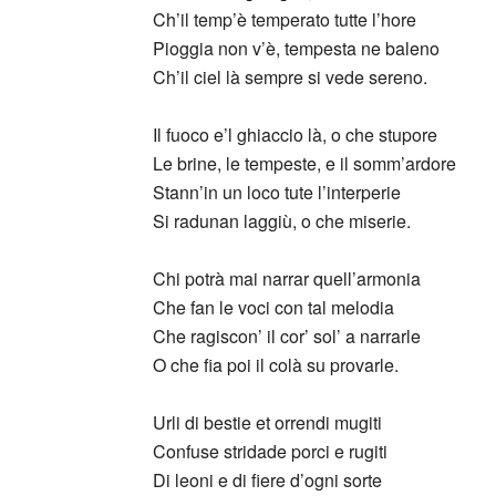
Ch’il temp’è temperato tutte l’hore
Pioggia non v’è, tempesta ne baleno
Ch’il ciel là sempre si vede sereno.
Il fuoco e’l ghiaccio là, o che stupore
Le brine, le tempeste, e il somm’ardore
Stann’in un loco tute l’interperie
Si radunan laggiù, o che miserie.
Chi potrà mai narrar quell’armonia
Che fan le voci con tal melodia
Che ragiscon’ il cor’ sol’ a narrarle
O che fia poi il colà su provarle.
Urli di bestie et orrendi mugiti
Confuse stridade porci e rugiti
Di leoni e di fiere d’ogni sorte