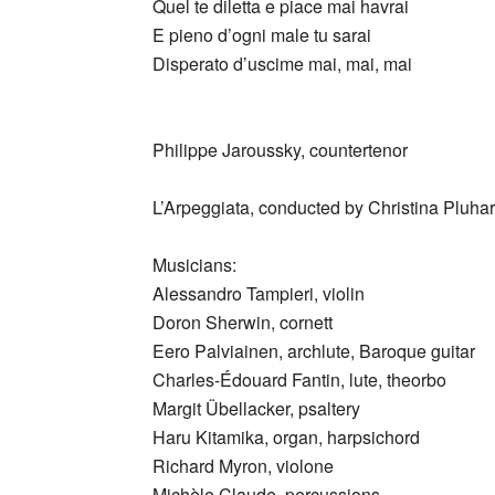
Quel te diletta e piace mai havrai
E pieno d’ogni male tu sarai
Disperato d’uscime mai, mai, mai
_
Philippe Jaroussky, countertenor
L’Arpeggiata, conducted by Christina Pluhar
Musicians:
Alessandro Tampieri, violin
Doron Sherwin, cornett
Eero Palviainen, archlute, Baroque guitar
Charles-Édouard Fantin, lute, theorbo
Margit Übellacker, psaltery
Haru Kitamika, organ, harpsichord
Richard Myron, violone
Michèle Claude, percussions