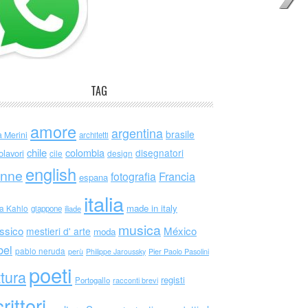
TAG
amore
argentina
brasile
a Merini
architetti
chile
colombia
disegnatori
olavori
cile
design
english
nne
Francia
fotografia
espana
italia
made in italy
da Kahlo
giappone
iliade
musica
ssico
México
mestieri d' arte
moda
bel
pablo neruda
perù
Philippe Jaroussky
Pier Paolo Pasolini
poeti
ttura
registi
Portogallo
racconti brevi
rittori