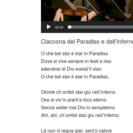
00:00
Ciaccona del Paradiso e dell’Infer
O che bel star è star in Paradiso
Dove si vive sempre in festi e riso
edendosi di Dio svelat’il viso
O che bel star è star in Paradiso.
Ohimè ch’orribil star giù nell’inferno
Ove si viv’in piant’e foco eterno
Senza veder mai Dio in sempiterno
Ahi, ahi, ch’orribil star giu nell’inferno.
Là non vi regna giel, vent’o calore