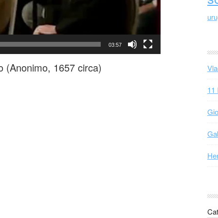
ur
03:57
no (Anonimo, 1657 circa)
Vla
11 
Gio
Gab
Hen
Cat