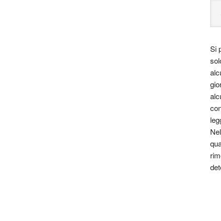
Si 
sol
alc
gio
alc
con
leg
Nel
qua
rim
det