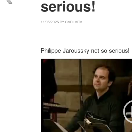
serious!
11/05/2025
BY
CARLAITA
cctm collettivo culturale tuttomondo Philipp
Philippe Jaroussky not so serious!
Video
Player