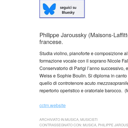
Philippe Jaroussky (Maisons-Laffit
francese.
Studia violino, pianoforte e composizione al
formazione vocale con il soprano Nicole Fal
Conservatorio di Parigi l’anno successivo, 
Weiss e Sophie Boulin. Si diploma in canto 
quello di controtenore acuto
mezzosopranil
repertorio operistico e oratoriale barocco. (
cctm.website
ARCHIVIATO IN:
MUSICA
,
MUSICISTI
CONTRASSEGNATO CON:
MUSICA
,
PHILIPPE JAROU