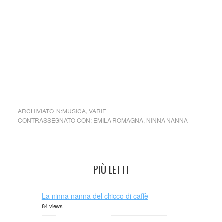
piccoli a tranquillizzarsi.
“I bambini hanno delle aspettative su cosa sta per
accadere – conclude l’esperta – e quando le loro
aspettative sono appagate, questo dà loro un forte senso
di soddisfazione e di conforto”.
ARCHIVIATO IN:
MUSICA
,
VARIE
CONTRASSEGNATO CON:
EMILA ROMAGNA
,
NINNA NANNA
PIÙ LETTI
La ninna nanna del chicco di caffè
84 views