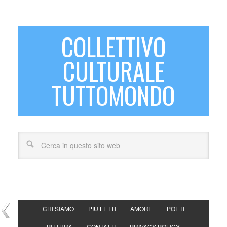
COLLETTIVO
CULTURALE
TUTTOMONDO
CHI SIAMO
PIÙ LETTI
AMORE
POETI
PITTURA
CONTATTI
PRIVACY POLICY