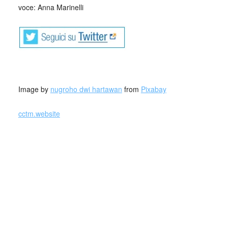
voce: Anna Marinelli
_
Image by
nugroho dwi hartawan
from
Pixabay
cctm.website
ninna nanne- Emilia Romagna
Tutti i genitori imparano presto, sulla propria pelle, il potere
di una bella ninna nanna.
«Dorme la notte?». Dopo aver chiesto il nome e valutato se
assomiglia più a mamma o a papà questa è una domanda
che i neogenitori si sono sentiti rivolgere. Già, perché
dormire è una di quelle condizioni estremamente importanti