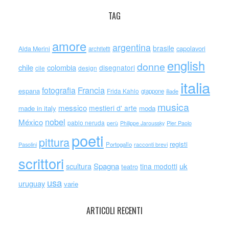
TAG
amore
argentina
brasile
capolavori
Alda Merini
architetti
english
donne
chile
colombia
disegnatori
cile
design
italia
Francia
fotografia
espana
Frida Kahlo
giappone
iliade
musica
messico
mestieri d' arte
made in italy
moda
nobel
México
pablo neruda
perù
Philippe Jaroussky
Pier Paolo
poeti
pittura
registi
Portogallo
racconti brevi
Pasolini
scrittori
scultura
Spagna
uk
tina modotti
teatro
usa
uruguay
varie
ARTICOLI RECENTI