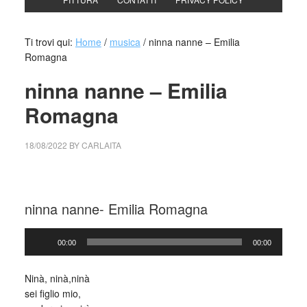
Ti trovi qui:
Home
/
musica
/
ninna nanne – Emilia
Romagna
ninna nanne – Emilia
Romagna
18/08/2022
BY
CARLAITA
collettivo culturale tuttomondo ninna nanne emilia romagna
ninna nanne- Emilia Romagna
Audio
00:00
00:00
Player
_
Ninà, ninà,ninà
sei figlio mio,