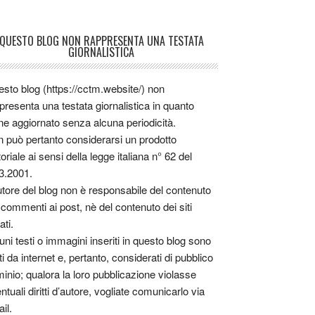
QUESTO BLOG NON RAPPRESENTA UNA TESTATA
GIORNALISTICA
sto blog (https://cctm.website/) non
presenta una testata giornalistica in quanto
ne aggiornato senza alcuna periodicità.
 può pertanto considerarsi un prodotto
toriale ai sensi della legge italiana n° 62 del
3.2001.
utore del blog non è responsabile del contenuto
 commenti ai post, nè del contenuto dei siti
ati.
uni testi o immagini inseriti in questo blog sono
tti da internet e, pertanto, considerati di pubblico
inio; qualora la loro pubblicazione violasse
ntuali diritti d’autore, vogliate comunicarlo via
il.