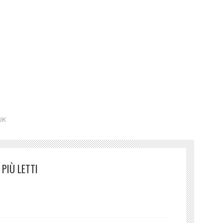
 storia. Quella di Charles-detto-“Ciccio-Charlie”
.k.a. Compè Anansi, divinità ragno appartenente alle
occidentale.
aiman (UK)
UK
PIÙ LETTI