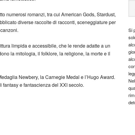
itto numerosi romanzi, tra cui American Gods, Stardust,
pubblicato diverse raccolte di racconti, sceneggiature per
r canzoni.
Si 
sol
alc
ttura limpida e accessibile, che le rende adatte a un
gio
dono la mitologia, il folklore, la religione, la morte e il
alc
con
leg
 Medaglia Newbery, la Carnegie Medal e l’Hugo Award.
Nel
di fantasy e fantascienza del XXI secolo.
qua
rim
det
il Gaiman, come tutti i libri, racconta una storia. Anzi,