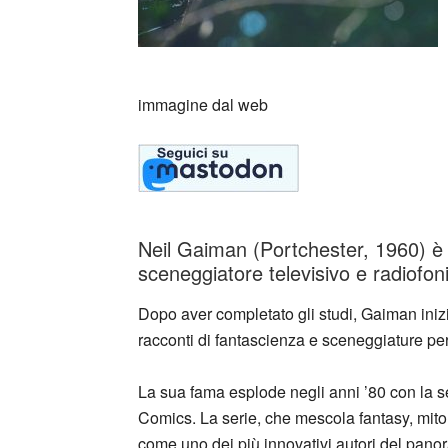
immagine dal web
Neil Gaiman (Portchester, 1960) è u
sceneggiatore televisivo e radiofoni
Dopo aver completato gli studi, Gaiman iniz
racconti di fantascienza e sceneggiature per
La sua fama esplode negli anni ’80 con la 
Comics. La serie, che mescola fantasy, mito
come uno dei più innovativi autori del panor