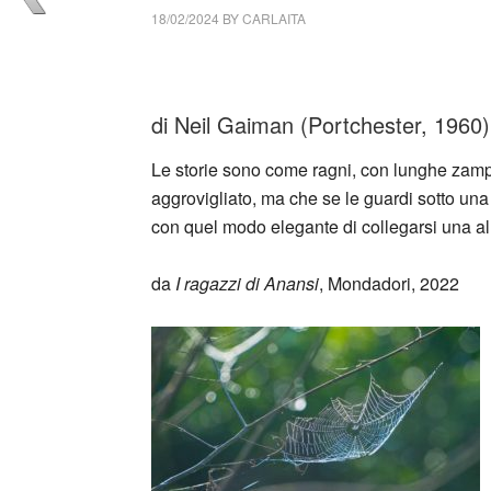
18/02/2024
BY
CARLAITA
cctm collettivo culturale tuttomondo Neil G
di Neil Gaiman (Portchester, 1960)
Le storie sono come ragni, con lunghe zampe
aggrovigliato, ma che se le guardi sotto una
con quel modo elegante di collegarsi una all’a
da
I ragazzi di Anansi
, Mondadori, 2022
_