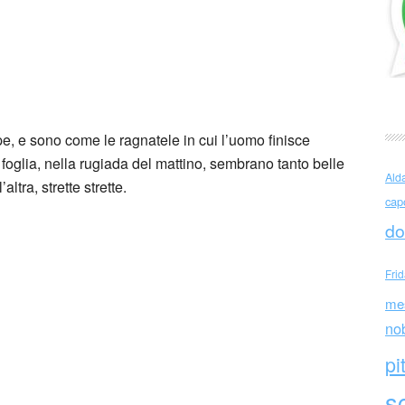
aiman (UK)
, e sono come le ragnatele in cui l’uomo finisce
 foglia, nella rugiada del mattino, sembrano tanto belle
Ald
ltra, strette strette.
cap
do
Fri
me
no
pi
sc