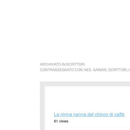
sarebbe più corretto affermare che canta una
Nancy, figlio nientemeno che di Mr. Nancy a
credenze mitologiche dei popoli dell’Africa 
cctm collettivo culturale tuttomondo Neil G
ARCHIVIATO IN:
SCRITTORI
CONTRASSEGNATO CON:
NEIL GAIMAN
,
SCRITTORI
,
La ninna nanna del chicco di caffè
81 views