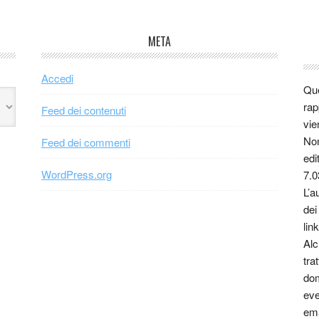
META
Accedi
Que
rap
Feed dei contenuti
vie
Non
Feed dei commenti
edi
WordPress.org
7.0
L’a
dei
link
Alc
tra
dom
eve
ema