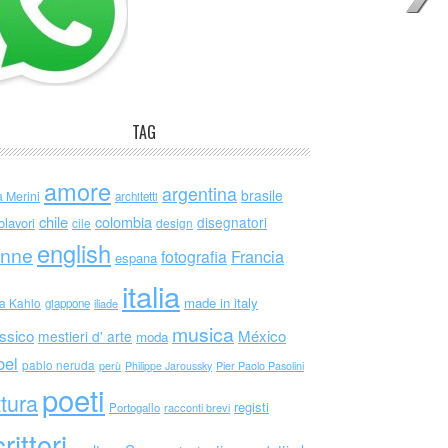
TAG
amore
argentina
brasile
a Merini
architetti
chile
colombia
disegnatori
olavori
cile
design
english
nne
Francia
fotografia
espana
italia
made in italy
da Kahlo
giappone
iliade
musica
ssico
México
mestieri d' arte
moda
bel
pablo neruda
perù
Philippe Jaroussky
Pier Paolo Pasolini
poeti
ttura
registi
Portogallo
racconti brevi
rittori