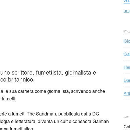
ur
Gio
Gab
Hen
no scrittore, fumettista, giornalista e
co britannico.
Dan
ia la sua carriera come giornalista, scrivendo anche
Art
 fumetti.
serie a fumetti The Sandman, pubblicata dalla DC
logia e letteratura, diventa un cult e consacra Gaiman
Cat
ama fumettistico.