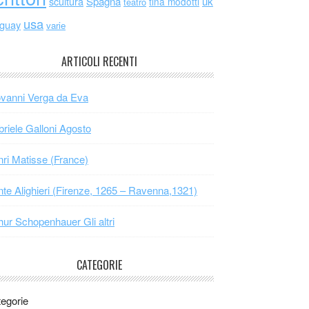
scultura
Spagna
uk
tina modotti
teatro
usa
uguay
varie
ARTICOLI RECENTI
vanni Verga da Eva
riele Galloni Agosto
ri Matisse (France)
te Alighieri (Firenze, 1265 – Ravenna,1321)
hur Schopenhauer Gli altri
CATEGORIE
egorie