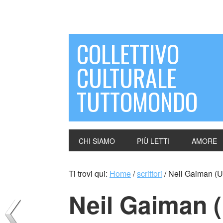
COLLETTIVO
CULTURALE
TUTTOMONDO
CHI SIAMO
PIÙ LETTI
AMORE
Ti trovi qui:
Home
/
scrittori
/
Neil Gaiman (U
Neil Gaiman 