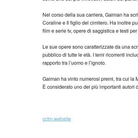
Nel corso della sua carriera, Gaiman ha scr
Coraline e Il figlio del cimitero. Ha inoltre 
film e serie tv, opere di saggistica e testi pe
Le sue opere sono caratterizzate da una scri
pubblico di tutte le età. I temi ricorrenti inclu
rapporto tra l’uomo e l’ignoto.
Gaiman ha vinto numerosi premi, tra cui la
È considerato uno dei più importanti autori 
_
cctm.website
I ragazzi di Anansi (Anansi Boys, 2005) di Ne