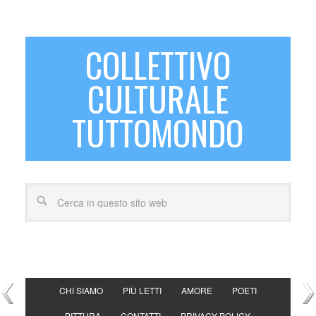
COLLETTIVO
CULTURALE
TUTTOMONDO
CHI SIAMO
PIÙ LETTI
AMORE
POETI
PITTURA
CONTATTI
PRIVACY POLICY