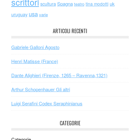
scrittori
scultura
Spagna
uk
tina modotti
teatro
usa
uruguay
varie
ARTICOLI RECENTI
Gabriele Galloni Agosto
Henri Matisse (France)
Dante Alighieri (Firenze, 1265 – Ravenna,1321)
Arthur Schopenhauer Gli altri
Luigi Serafini Codex Seraphinianus
CATEGORIE
Categorie