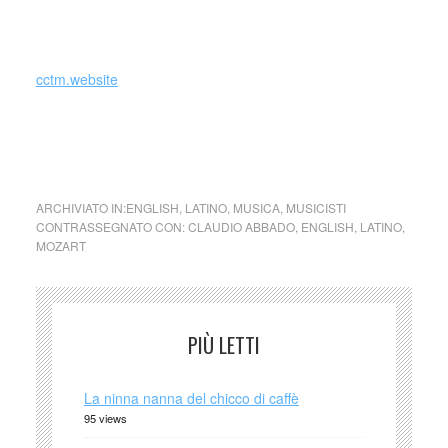
_
cctm.website
cctm collettivo culturale tuttomondo Claudio Abbado Mozart
Lacrimosa
ARCHIVIATO IN:
ENGLISH
,
LATINO
,
MUSICA
,
MUSICISTI
CONTRASSEGNATO CON:
CLAUDIO ABBADO
,
ENGLISH
,
LATINO
,
MOZART
PIÙ LETTI
La ninna nanna del chicco di caffè
95 views