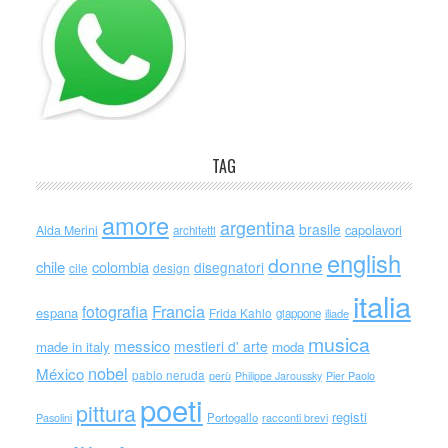
TAG
amore
argentina
brasile
capolavori
Alda Merini
architetti
english
donne
chile
colombia
disegnatori
cile
design
italia
Francia
fotografia
espana
Frida Kahlo
giappone
iliade
musica
messico
mestieri d' arte
made in italy
moda
nobel
México
pablo neruda
perù
Philippe Jaroussky
Pier Paolo
poeti
pittura
registi
Portogallo
racconti brevi
Pasolini