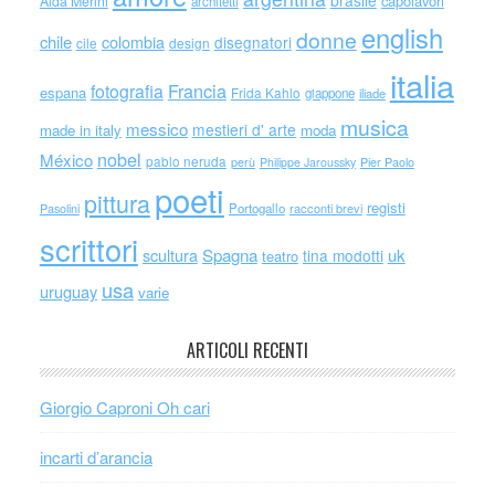
capolavori
Alda Merini
architetti
english
donne
chile
colombia
disegnatori
cile
design
italia
Francia
fotografia
espana
Frida Kahlo
giappone
iliade
musica
messico
mestieri d' arte
made in italy
moda
nobel
México
pablo neruda
perù
Philippe Jaroussky
Pier Paolo
poeti
pittura
registi
Portogallo
racconti brevi
Pasolini
scrittori
scultura
Spagna
uk
tina modotti
teatro
usa
uruguay
varie
ARTICOLI RECENTI
Giorgio Caproni Oh cari
incarti d’arancia