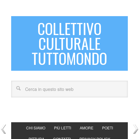
COLLETTIVO
CULTURALE
TUTTOMONDO
CHI SIAMO
PIÙ LETTI
AMORE
POETI
PITTURA
CONTATTI
PRIVACY POLICY