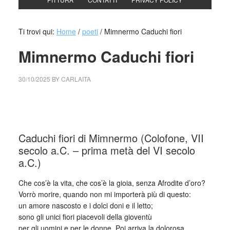
Ti trovi qui:
Home
/
poeti
/
Mimnermo Caduchi fiori
Mimnermo Caduchi fiori
30/10/2025
BY
CARLAITA
cctm collettivo culturale tuttomondo Mimnermo Caduchi
fiori
Caduchi fiori di Mimnermo (Colofone, VII
secolo a.C. – prima metà del VI secolo
a.C.)
Che cos’è la vita, che cos’è la gioia, senza Afrodite d’oro?
Vorrò morire, quando non mi importerà più di questo:
un amore nascosto e i dolci doni e il letto;
sono gli unici fiori piacevoli della gioventù
per gli uomini e per le donne. Poi arriva la dolorosa