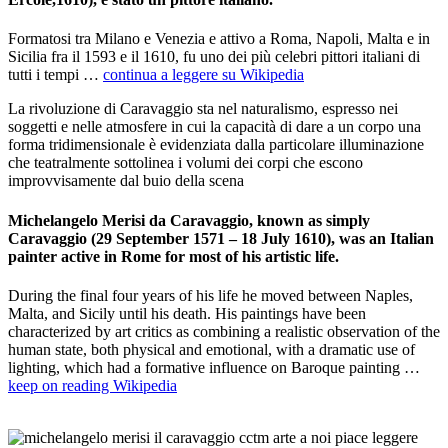
Formatosi tra Milano e Venezia e attivo a Roma, Napoli, Malta e in
Sicilia fra il 1593 e il 1610, fu uno dei più celebri pittori italiani di
tutti i tempi …
continua a leggere su Wikipedia
La rivoluzione di Caravaggio sta nel naturalismo, espresso nei
soggetti e nelle atmosfere in cui la capacità di dare a un corpo una
forma tridimensionale è evidenziata dalla particolare illuminazione
che teatralmente sottolinea i volumi dei corpi che escono
improvvisamente dal buio della scena
Michelangelo Merisi da Caravaggio, known as simply
Caravaggio (29 September 1571 – 18 July 1610), was an Italian
painter active in Rome for most of his artistic life.
During the final four years of his life he moved between Naples,
Malta, and Sicily until his death. His paintings have been
characterized by art critics as combining a realistic observation of the
human state, both physical and emotional, with a dramatic use of
lighting, which had a formative influence on Baroque painting …
keep on reading Wikipedia
_