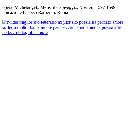
_
opera: Michelangelo Merisi il Caravaggio,
Narciso
, 1597-1599 –
ubicazione Palazzo Barberini, Roma
Il mito classico di Narciso conosce numerose rappresentazioni fin
dall’antichità, ma la versione che ne dà Caravaggio si distingue per
l’insolito schema compositivo concepito quasi come una carta da
gioco: la parte inferiore è speculare a quella superiore come se il
pittore avesse ribaltato di 180 gradi la metà superiore della tela per
ottenere la figura riflessa.
Un’impaginazione congeniale alla storia del giovane cacciatore, che
si innamora della propria immagine rispecchiata nell’acqua.
La trovata del ginocchio nudo fa da centro di attrazione visiva e
l’ampia manica a sbuffo accompagna lo sguardo verso la mano
immersa nell’acqua nel tentativo di abbracciare quella forma
ingannevole dell’immagine di sé, come narrato nel III libro delle
Metamorfosi di Ovidio.
La bocca è dischiusa: è l’apice dello struggimento di Narciso che,
resosi conto della natura paradossale del suo sentimento, si lascia