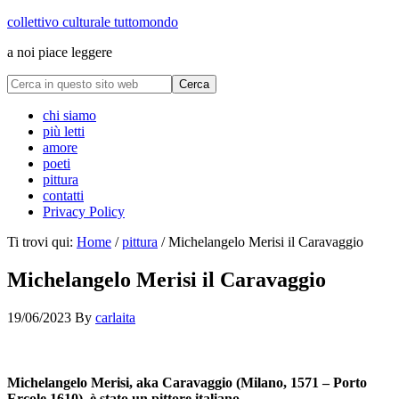
collettivo culturale tuttomondo
a noi piace leggere
chi siamo
più letti
amore
poeti
pittura
contatti
Privacy Policy
Ti trovi qui:
Home
/
pittura
/
Michelangelo Merisi il Caravaggio
Michelangelo Merisi il Caravaggio
19/06/2023
By
carlaita
collettivo culturale tuttomondo Michelangelo Merisi il Caravaggio
Michelangelo Merisi, aka Caravaggio (Milano, 1571 – Porto
Ercole,1610), è stato un pittore italiano.