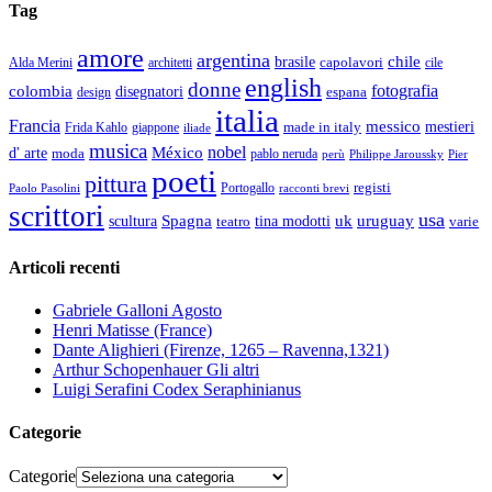
Tag
amore
argentina
chile
brasile
capolavori
Alda Merini
cile
architetti
english
donne
fotografia
colombia
disegnatori
espana
design
italia
Francia
messico
made in italy
mestieri
Frida Kahlo
giappone
iliade
musica
nobel
México
d' arte
moda
pablo neruda
perù
Pier
Philippe Jaroussky
poeti
pittura
registi
Paolo Pasolini
Portogallo
racconti brevi
scrittori
usa
Spagna
scultura
uk
uruguay
teatro
tina modotti
varie
Articoli recenti
Gabriele Galloni Agosto
Henri Matisse (France)
Dante Alighieri (Firenze, 1265 – Ravenna,1321)
Arthur Schopenhauer Gli altri
Luigi Serafini Codex Seraphinianus
Categorie
Categorie