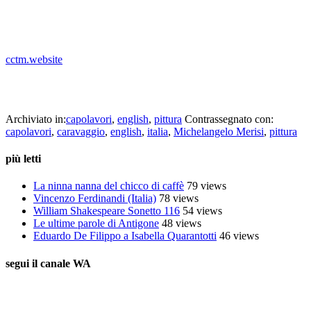
morire sulla riva di quella stessa fonte.
_
cctm.website
opera: Michelangelo Merisi il Caravaggio,
Narciso
, 1597-1599 –
ubicazione Palazzo Barberini, Roma
Archiviato in:
capolavori
,
english
,
pittura
Contrassegnato con:
capolavori
,
caravaggio
,
english
,
italia
,
Michelangelo Merisi
,
pittura
più letti
La ninna nanna del chicco di caffè
79 views
Vincenzo Ferdinandi (Italia)
78 views
William Shakespeare Sonetto 116
54 views
Le ultime parole di Antigone
48 views
Eduardo De Filippo a Isabella Quarantotti
46 views
segui il canale WA