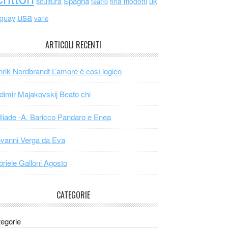
scultura
Spagna
uk
tina modotti
teatro
usa
uguay
varie
ARTICOLI RECENTI
rik Nordbrandt L’amore è così logico
dimir Majakovskij Beato chi
Iliade -A. Baricco Pandaro e Enea
vanni Verga da Eva
riele Galloni Agosto
CATEGORIE
egorie