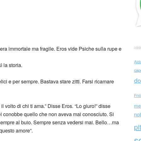
vezzali
era immortale ma fragile. Eros vide Psiche sulla rupe e
Ald
 la storia.
cap
do
ci e per sempre. Bastava stare zitti. Farsi ricamare
Fri
volto di chi ti ama.” Disse Eros. “Lo giuro!” disse
me
 lei conobbe quello che non aveva mai conosciuto. Si
no
ò sempre al buio. Sempre senza vedersi mai. Bello…ma
pi
 questo amore”.
sc