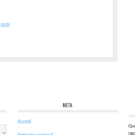
totti
META
Accedi
Que
rap
Feed dei contenuti