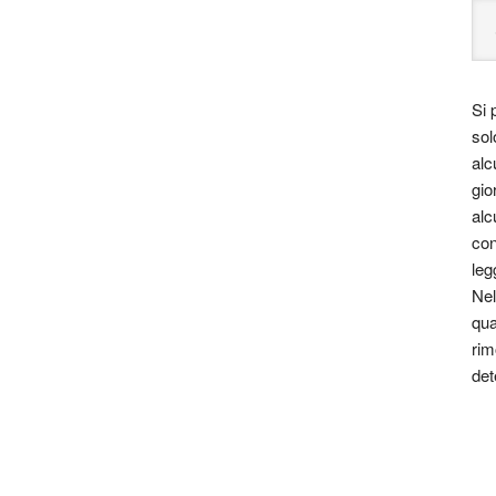
Si 
sol
alc
gio
alc
con
leg
Nel
qua
rim
det