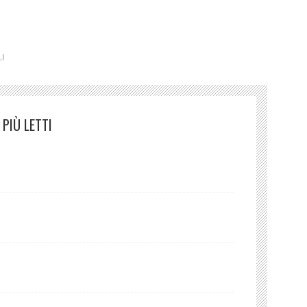
bellezza cultura poesia italia latino america
I
PIÙ LETTI