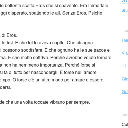
io bollente scottò Eros che si spaventò. Era immortale,
ur
gì disperato, sbattendo le ali. Senza Eros, Psiche
a di Eros.
Hen
 ferirsi. E che lei lo aveva capito. Che bisogna
 si possono soddisfare. E che ognuno ha le sue tracce e
Vla
rna. E che molto soffriva. Perché avrebbe voluto tornare
toria non ha nemmeno importanza. Perché forse si
11 
i fa di tutto per nascondergli. E forse nell’amore
Gio
 tempo. O forse c’è un altro modo per amare e essere
dersi.
Gab
de che una volta toccate vibrano per sempre.
Cat