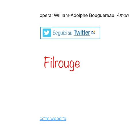
_
opera: William-Adolphe Bouguereau,
Amore
cctm.website