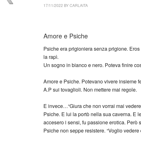
17/11/2022
BY
CARLAITA
collettivo culturale tuttomondo Massimo Ca
Amore e Psiche
Psiche era prigioniera senza prigione. Eros 
la rapì.
Un sogno in bianco e nero. Poteva finire così
Amore e Psiche. Potevano vivere insieme feli
A.P sui tovaglioli. Non mettere mai regole.
E invece…“Giura che non vorrai mai vedere il 
Psiche. E lui la portò nella sua caverna. E
accesero i sensi, fu passione erotica. Per
Psiche non seppe resistere. “Voglio vedere