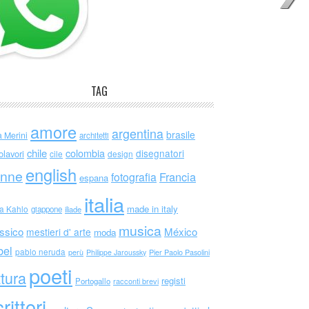
TAG
amore
argentina
brasile
a Merini
architetti
chile
colombia
disegnatori
olavori
cile
design
english
nne
Francia
fotografia
espana
italia
made in italy
da Kahlo
giappone
iliade
musica
ssico
México
mestieri d' arte
moda
bel
pablo neruda
perù
Philippe Jaroussky
Pier Paolo Pasolini
poeti
ttura
registi
Portogallo
racconti brevi
rittori