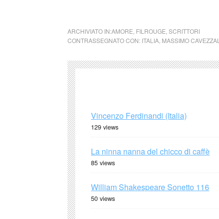
amore psiche cctm italia latino america arte 
ARCHIVIATO IN:
AMORE
,
FILROUGE
,
SCRITTORI
CONTRASSEGNATO CON:
ITALIA
,
MASSIMO CAVEZZAL
Vincenzo Ferdinandi (Italia)
129 views
La ninna nanna del chicco di caffè
85 views
William Shakespeare Sonetto 116
50 views