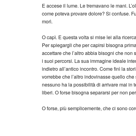
E accese il lume. Le tremavano le mani. L’ol
come poteva provare dolore? Si confuse. Fug
morì.
O capì. E questa volta si mise lei alla ricerc
Per spiegargli che per capirsi bisogna prima
accettare che l’altro abbia bisogni che non
i suoi percorsi. La sua immagine ideale inte
indietro all’antico incontro. Come finì la s
vorrebbe che l’altro indovinasse quello che s
nessuno ha la possibilità di arrivare mai in
liberi. O forse bisogna separarsi per non per
O forse, più semplicemente, che ci sono cor
_