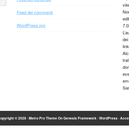
vie
Non
Feed dei commenti
edi
WordPress.org
7.0
L’a
dei
link
Alc
tra
dom
eve
ema
Sar
opyright © 2026 ·
Metro Pro Theme
On
Genesis Framework
·
WordPress
·
Acce