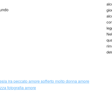
alc
mundo
gio
alc
con
leg
Nel
qua
rim
det