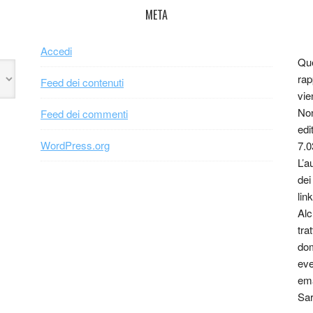
META
Accedi
Que
rap
Feed dei contenuti
vie
Non
Feed dei commenti
edi
WordPress.org
7.0
L’a
dei
link
Alc
tra
dom
eve
ema
Sar