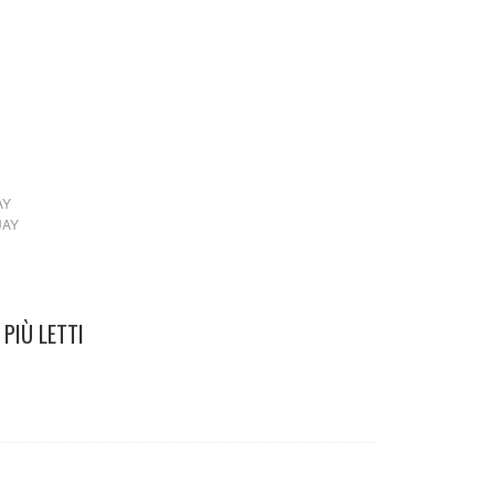
etti complice
AY
AY
PIÙ LETTI