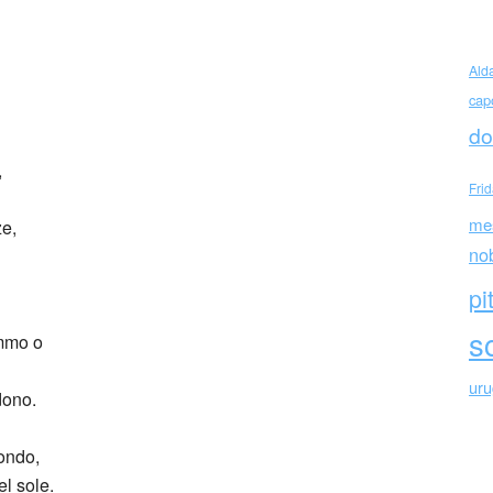
etti complice
Ald
cap
do
,
Fri
me
ze,
no
pi
sc
emmo o
ur
dono.
ondo,
el sole.