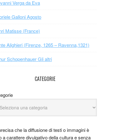
vanni Verga da Eva
riele Galloni Agosto
ri Matisse (France)
te Alighieri (Firenze, 1265 – Ravenna,1321)
hur Schopenhauer Gli altri
CATEGORIE
egorie
precisa che la diffusione di testi o immagini è
o a carattere divulgativo della cultura e senza