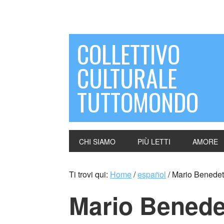
COLLETTIVO
CULTURALE
TUTTOMONDO
CHI SIAMO
PIÙ LETTI
AMORE
Ti trovi qui:
Home
/
español
/
Mario Benedet
Mario Benede