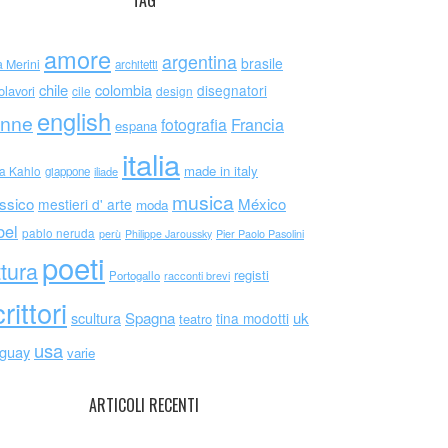
TAG
amore
argentina
brasile
a Merini
architetti
chile
colombia
disegnatori
olavori
cile
design
english
nne
Francia
fotografia
espana
italia
made in italy
da Kahlo
giappone
iliade
musica
ssico
México
mestieri d' arte
moda
bel
pablo neruda
perù
Philippe Jaroussky
Pier Paolo Pasolini
poeti
ttura
registi
Portogallo
racconti brevi
rittori
scultura
Spagna
uk
tina modotti
teatro
usa
uguay
varie
ARTICOLI RECENTI