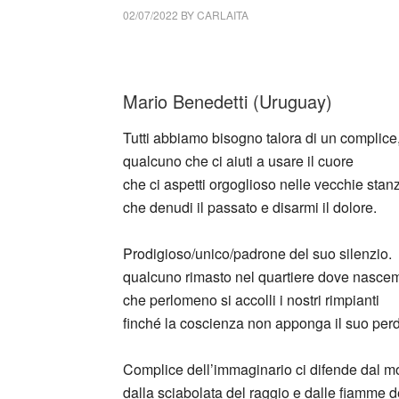
02/07/2022
BY
CARLAITA
collettivo culturale tuttomondo Mario Bened
Mario Benedetti (Uruguay)
Tutti abbiamo bisogno talora di un complice
qualcuno che ci aiuti a usare il cuore
che ci aspetti orgoglioso nelle vecchie stan
che denudi il passato e disarmi il dolore.
Prodigioso/unico/padrone del suo silenzio.
qualcuno rimasto nel quartiere dove nasc
che perlomeno si accolli i nostri rimpianti
finché la coscienza non apponga il suo per
Complice dell’immaginario ci difende dal m
dalla sciabolata del raggio e dalle fiamme d