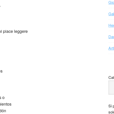
Gio
,
Gab
Hen
Dan
Art
es
Cat
s o
ientos
Si 
rdón
sol