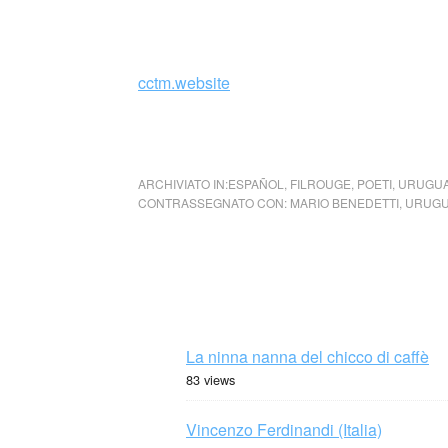
cctm.website
collettivo culturale tuttomondo Mario Bened
ARCHIVIATO IN:
ESPAÑOL
,
FILROUGE
,
POETI
,
URUGU
CONTRASSEGNATO CON:
MARIO BENEDETTI
,
URUGU
La ninna nanna del chicco di caffè
83 views
Vincenzo Ferdinandi (Italia)