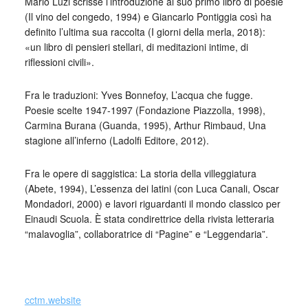
Mario Luzi scrisse l’introduzione al suo primo libro di poesie
(Il vino del congedo, 1994) e Giancarlo Pontiggia così ha
definito l’ultima sua raccolta (I giorni della merla, 2018):
«un libro di pensieri stellari, di meditazioni intime, di
riflessioni civili».
Fra le traduzioni: Yves Bonnefoy, L’acqua che fugge.
Poesie scelte 1947-1997 (Fondazione Piazzolla, 1998),
Carmina Burana (Guanda, 1995), Arthur Rimbaud, Una
stagione all’inferno (Ladolfi Editore, 2012).
Fra le opere di saggistica: La storia della villeggiatura
(Abete, 1994), L’essenza dei latini (con Luca Canali, Oscar
Mondadori, 2000) e lavori riguardanti il mondo classico per
Einaudi Scuola. È stata condirettrice della rivista letteraria
“malavoglia”, collaboratrice di “Pagine” e “Leggendaria”.
_
cctm.website