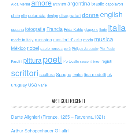
amore
argentina
brasile
capolavori
Alda Merini
architetti
english
donne
chile
colombia
disegnatori
cile
design
italia
Francia
fotografia
espana
Frida Kahlo
giappone
iliade
musica
messico
mestieri d' arte
made in italy
moda
nobel
México
pablo neruda
perù
Philippe Jaroussky
Pier Paolo
poeti
pittura
registi
Portogallo
racconti brevi
Pasolini
scrittori
scultura
Spagna
uk
tina modotti
teatro
usa
uruguay
varie
ARTICOLI RECENTI
Dante Alighieri (Firenze, 1265 – Ravenna,1321)
Arthur Schopenhauer Gli altri