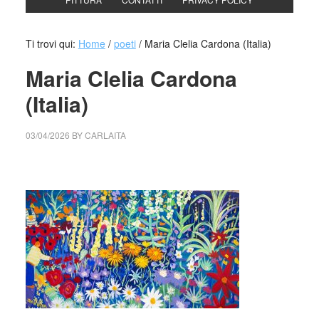
Ti trovi qui:
Home
/
poeti
/
Maria Clelia Cardona (Italia)
Maria Clelia Cardona
(Italia)
03/04/2026
BY
CARLAITA
cctm collettivo culturale tuttomondo Maria Clelia Cardona
(Italia)