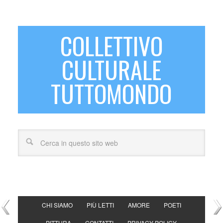
COLLETTIVO
CULTURALE
TUTTOMONDO
CHI SIAMO
PIÙ LETTI
AMORE
POETI
PITTURA
CONTATTI
PRIVACY POLICY