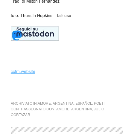
Trad. di Milton Fernandez
foto: Thurstin Hopkins – fair use
_
cctm.website
cctm collettivo culturale tuttomondo Julio Cortázar Ti amo
ARCHIVIATO IN:
AMORE
,
ARGENTINA
,
ESPAÑOL
,
POETI
CONTRASSEGNATO CON:
AMORE
,
ARGENTINA
,
JULIO
CORTÁZAR