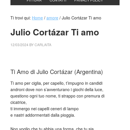
Ti trovi qui:
Home
/
amore
/
Julio Cortázar Ti amo
Julio Cortázar Ti amo
12/03/2024
BY
CARLAITA
cctm collettivo culturale tuttomondo Julio Cortázar Ti amo
Ti Amo di Julio Cortázar (Argentina)
Ti amo per ciglia, per capello, t’impugno in candidi
androni dove non s’avventurano i giochi della luce,
questiono ogni tuo nome, ti strappo con premura di
cicatrice,
ti immergo nei capelli ceneri di lampo
e nastri addormentati dalla pioggia.
Non voglio che tu abbia una forma, che tu sia