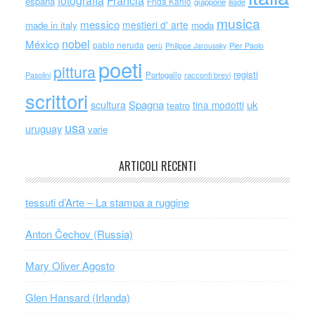
Francia
fotografia
espana
Frida Kahlo
giappone
iliade
musica
messico
mestieri d' arte
made in italy
moda
nobel
México
pablo neruda
perù
Philippe Jaroussky
Pier Paolo
poeti
pittura
registi
Portogallo
racconti brevi
Pasolini
scrittori
scultura
Spagna
uk
tina modotti
teatro
usa
uruguay
varie
ARTICOLI RECENTI
tessuti d’Arte – La stampa a ruggine
Anton Čechov (Russia)
Mary Oliver Agosto
Glen Hansard (Irlanda)