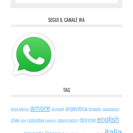
SEGUI IL CANALE WA
TAG
amore
argentina
brasile
capolavori
Alda Merini
architetti
english
donne
chile
colombia
disegnatori
cile
design
italia