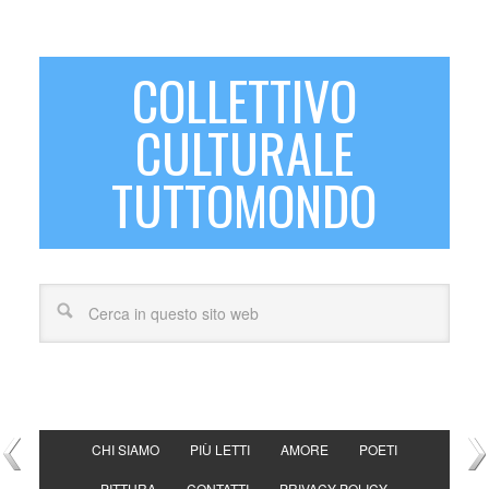
COLLETTIVO
CULTURALE
TUTTOMONDO
CHI SIAMO
PIÙ LETTI
AMORE
POETI
PITTURA
CONTATTI
PRIVACY POLICY