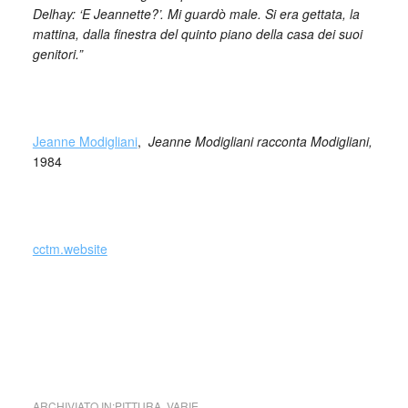
Delhay: ‘E Jeannette?’. Mi guardò male. Si era gettata, la
mattina, dalla finestra del quinto piano della casa dei suoi
genitori.
”
_
Jeanne Modigliani
,
Jeanne Modigliani racconta Modigliani,
1984
cctm.website
cctm cctm cctm cctm cctm cctm cctm cctm cctm cctm cctm
cctm cctm cctm cctm cctm cctm cctm cctm cctm cctm cctm
cctm cctm cctm cctm cctm cctm cctm cctm cctm cctm cctm
cctm cctm cctm cctm cctm cctm cctm cctm cctm
ARCHIVIATO IN:
PITTURA
,
VARIE