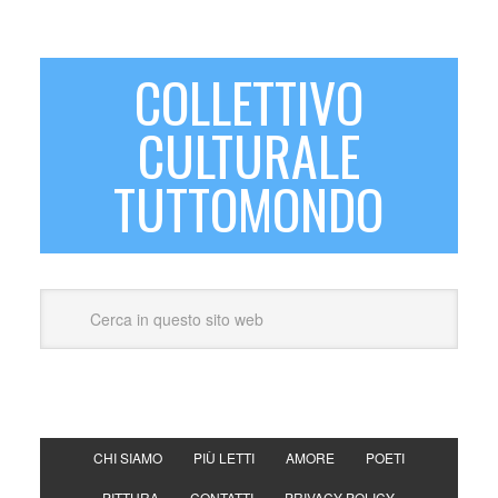
COLLETTIVO
CULTURALE
TUTTOMONDO
CHI SIAMO
PIÙ LETTI
AMORE
POETI
PITTURA
CONTATTI
PRIVACY POLICY