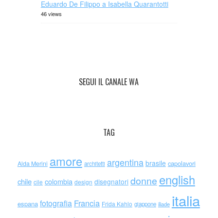
Eduardo De Filippo a Isabella Quarantotti
46 views
SEGUI IL CANALE WA
TAG
amore
argentina
brasile
capolavori
Alda Merini
architetti
english
donne
chile
colombia
disegnatori
cile
design
italia
Francia
fotografia
espana
Frida Kahlo
giappone
iliade