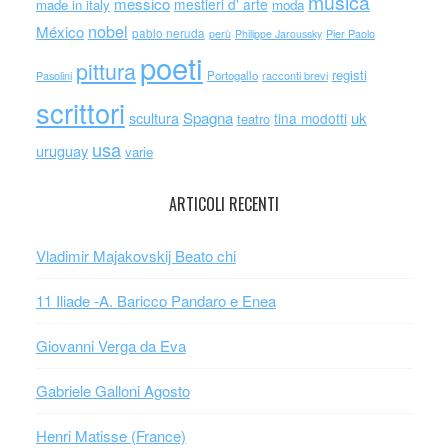
musica
messico
mestieri d' arte
made in italy
moda
nobel
México
pablo neruda
perù
Philippe Jaroussky
Pier Paolo
poeti
pittura
registi
Portogallo
racconti brevi
Pasolini
scrittori
scultura
Spagna
uk
tina modotti
teatro
usa
uruguay
varie
ARTICOLI RECENTI
Vladimir Majakovskij Beato chi
11 Iliade -A. Baricco Pandaro e Enea
Giovanni Verga da Eva
Gabriele Galloni Agosto
Henri Matisse (France)