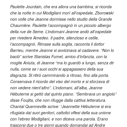
Paulette Jourdain, che era allora una bambina, si ricorda
che la notte in cui Modigliani morì all’ospedale, Zborowski
non volle che Jeanne dormisse nello studio della Grande
Chaumière. Paulette l’accompagnò in un piccolo albergo
della rue de Seme. L’indomani Jeanne andò all’ospedale
per rivedere Amedeo. Il padre, silenzioso e ostile,
l’accompagnò. Rimase sulla soglia, racconta il dottor
Barrieu, mentre Jeanne si avvicinava al cadavere. “Non lo
baciò” scrive Stanislas Fumet, amico d’infanzia, con la
moglie Aniuta, di Jeanne “ma lo guardò a lungo, senza dir
nulla, come se i suoi occhi si appagassero della sua
disgrazia. Si ritirò camminando a ritroso, fino alla porta.
Conservava il ricordo del viso del morto e si sforzava di
non vedere nient’altro”. L’indomani, all’alba, Jeanne
Hébuterne si gettò dal quinto piano. “Sembrava un angiolo”
disse Foujita, che non rifugge dalla cattiva letteratura.
Chantal Quenneville scrive: “Jeannette Hébuterne si era
rifugiata dai suoi genitori, cattolici offesi della sua unione
con l’ebreo Modigliani, e non diceva una parola. Erano
trascorsi due o tre giorni quando domandai ad Andre