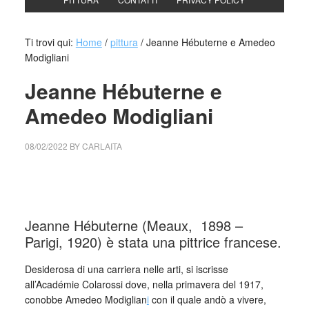
Ti trovi qui:
Home
/
pittura
/
Jeanne Hébuterne e Amedeo
Modigliani
Jeanne Hébuterne e
Amedeo Modigliani
08/02/2022
BY
CARLAITA
collettivo culturale tuttomondo Jeanne Hébuterne e
Amedeo Modigliani
Jeanne Hébuterne (Meaux, 1898 –
Parigi, 1920) è stata una pittrice francese.
Desiderosa di una carriera nelle arti, si iscrisse
all’Académie Colarossi dove, nella primavera del 1917,
conobbe Amedeo Modiglian
i
con il quale andò a vivere,