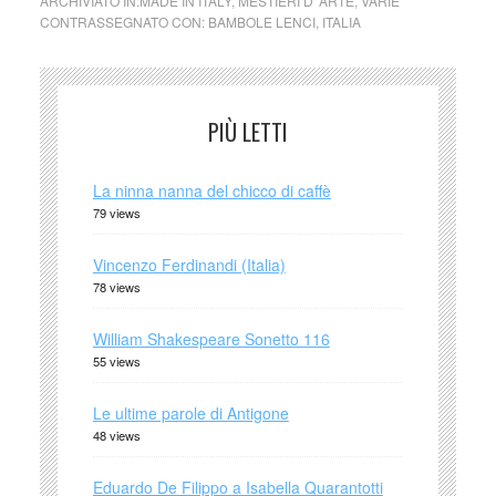
ARCHIVIATO IN:
MADE IN ITALY
,
MESTIERI D' ARTE
,
VARIE
CONTRASSEGNATO CON:
BAMBOLE LENCI
,
ITALIA
PIÙ LETTI
La ninna nanna del chicco di caffè
79 views
Vincenzo Ferdinandi (Italia)
78 views
William Shakespeare Sonetto 116
55 views
Le ultime parole di Antigone
48 views
Eduardo De Filippo a Isabella Quarantotti