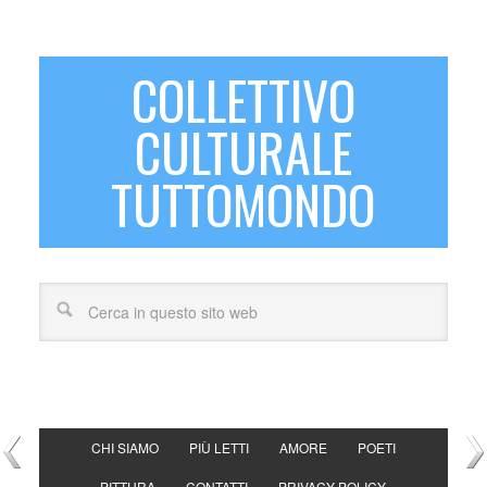
COLLETTIVO
CULTURALE
TUTTOMONDO
CHI SIAMO
PIÙ LETTI
AMORE
POETI
PITTURA
CONTATTI
PRIVACY POLICY