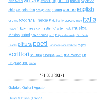
argentina
brasile
capolavori
Alda Merini
architetti
english
donne
chile
colombia
disegnatori
cile
design
italia
Francia
fotografia
espana
Frida Kahlo
giappone
iliade
musica
messico
mestieri d' arte
made in italy
moda
nobel
México
pablo neruda
perù
Philippe Jaroussky
Pier Paolo
poeti
pittura
registi
Portogallo
racconti brevi
Pasolini
scrittori
scultura
Spagna
uk
tina modotti
teatro
usa
uruguay
varie
ARTICOLI RECENTI
Gabriele Galloni Agosto
Henri Matisse (France)