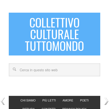
COLLETTIVO
CULTURALE
TUTTOMONDO
CHI SIAMO
PIÙ LETTI
AMORE
POETI
PITTURA
CONTATTI
PRIVACY POLICY