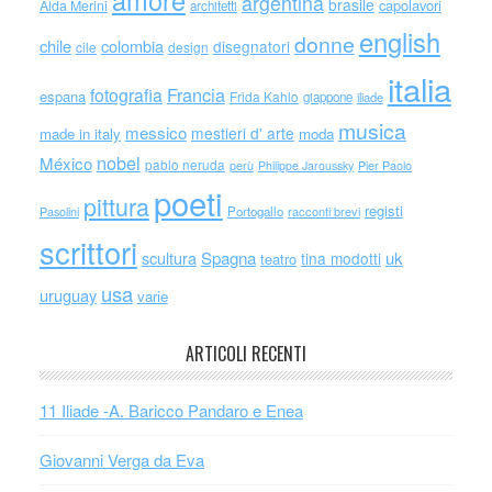
amore
argentina
brasile
capolavori
Alda Merini
architetti
english
donne
chile
colombia
disegnatori
cile
design
italia
Francia
fotografia
espana
Frida Kahlo
giappone
iliade
musica
messico
mestieri d' arte
made in italy
moda
nobel
México
pablo neruda
perù
Philippe Jaroussky
Pier Paolo
poeti
pittura
registi
Portogallo
racconti brevi
Pasolini
scrittori
scultura
Spagna
uk
tina modotti
teatro
usa
uruguay
varie
ARTICOLI RECENTI
11 Iliade -A. Baricco Pandaro e Enea
Giovanni Verga da Eva