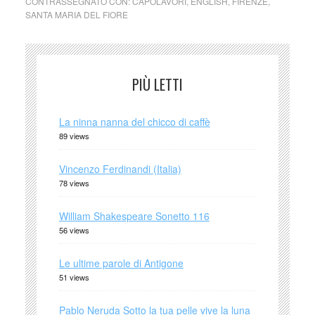
CONTRASSEGNATO CON:
CAPOLAVORI
,
ENGLISH
,
FIRENZE
,
SANTA MARIA DEL FIORE
PIÙ LETTI
La ninna nanna del chicco di caffè
89 views
Vincenzo Ferdinandi (Italia)
78 views
William Shakespeare Sonetto 116
56 views
Le ultime parole di Antigone
51 views
Pablo Neruda Sotto la tua pelle vive la luna