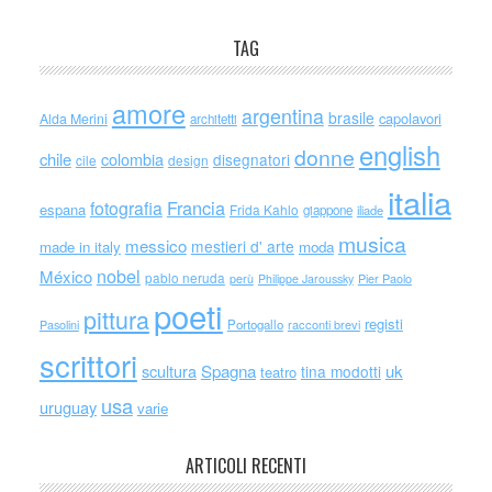
TAG
amore
argentina
brasile
capolavori
Alda Merini
architetti
english
donne
chile
colombia
disegnatori
cile
design
italia
Francia
fotografia
espana
Frida Kahlo
giappone
iliade
musica
messico
mestieri d' arte
made in italy
moda
nobel
México
pablo neruda
perù
Philippe Jaroussky
Pier Paolo
poeti
pittura
registi
Portogallo
racconti brevi
Pasolini
scrittori
scultura
Spagna
uk
tina modotti
teatro
usa
uruguay
varie
ARTICOLI RECENTI