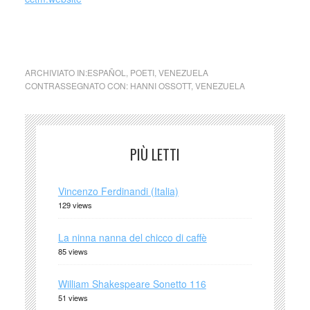
cctm cctm cctm poesia latino america cctm cctm
ARCHIVIATO IN:
ESPAÑOL
,
POETI
,
VENEZUELA
CONTRASSEGNATO CON:
HANNI OSSOTT
,
VENEZUELA
PIÙ LETTI
Vincenzo Ferdinandi (Italia)
129 views
La ninna nanna del chicco di caffè
85 views
William Shakespeare Sonetto 116
51 views