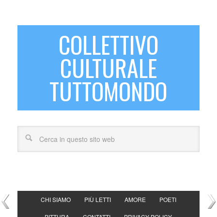
COLLETTIVO
CULTURALE
TUTTOMONDO
CHI SIAMO
PIÙ LETTI
AMORE
POETI
PITTURA
CONTATTI
PRIVACY POLICY