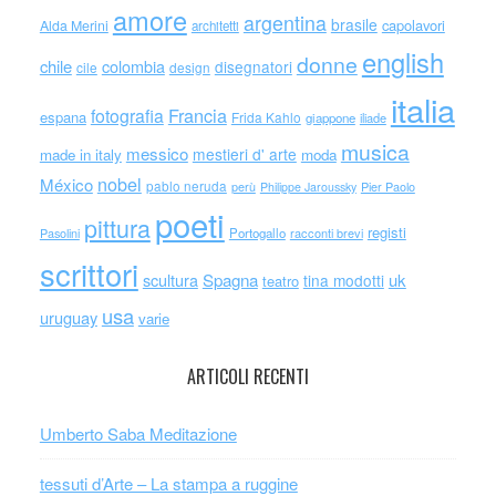
amore
argentina
brasile
capolavori
Alda Merini
architetti
english
donne
chile
colombia
disegnatori
cile
design
italia
Francia
fotografia
espana
Frida Kahlo
giappone
iliade
musica
messico
mestieri d' arte
made in italy
moda
nobel
México
pablo neruda
perù
Philippe Jaroussky
Pier Paolo
poeti
pittura
registi
Portogallo
racconti brevi
Pasolini
scrittori
scultura
Spagna
uk
tina modotti
teatro
usa
uruguay
varie
ARTICOLI RECENTI
Umberto Saba Meditazione
tessuti d’Arte – La stampa a ruggine