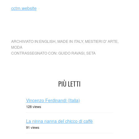
cctm.website
Guido Ravasi Tessuti d’arte
ARCHIVIATO IN:
ENGLISH
,
MADE IN ITALY
,
MESTIERI D' ARTE
,
MODA
CONTRASSEGNATO CON:
GUIDO RAVASI
,
SETA
PIÙ LETTI
Vincenzo Ferdinandi (Italia)
128 views
La ninna nanna del chicco di caffè
91 views