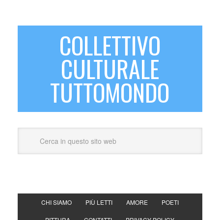
COLLETTIVO
CULTURALE
TUTTOMONDO
CHI SIAMO
PIÙ LETTI
AMORE
POETI
PITTURA
CONTATTI
PRIVACY POLICY