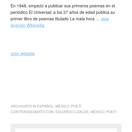
En 1948, empezó a publicar sus primeros poemas en el
periódico El Universal; a los 27 años de edad publica su
primer libro de poemas titulado La mala hora …
siga
leyendo Wikipedia
cctm.website
En la oscuridad extrema de
Eduardo Lizalde (México)
ARCHIVIATO IN:
ESPAÑOL
,
MÉXICO
,
POETI
CONTRASSEGNATO CON:
EDUARDO LIZALDE
,
MÉXICO
,
POETI