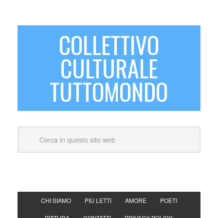
COLLETTIVO
CULTURALE
TUTTOMONDO
CHI SIAMO
PIÙ LETTI
AMORE
POETI
PITTURA
CONTATTI
PRIVACY POLICY