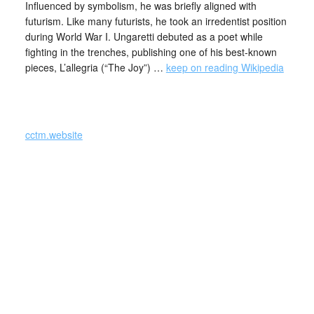
Influenced by symbolism, he was briefly aligned with
futurism. Like many futurists, he took an irredentist position
during World War I. Ungaretti debuted as a poet while
fighting in the trenches, publishing one of his best-known
pieces, L’allegria (“The Joy”) …
keep on reading Wikipedia
cctm.website
Giuseppe Ungaretti,
dalla
Eterno
raccolta
, Preda, 1931
L’allegria
Nel 1931 esce l’edizione definitiva della raccolta poetica
L’Allegria.
Apre la raccolta la poesia Eterno. Il componimento, in due
soli ed essenziali versi in apparenza impenetrabili ma
profondi, preannuncia la poetica ermetica della seconda