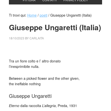
Ti trovi qui:
Home
/
poeti
/
Giuseppe Ungaretti (Italia)
Giuseppe Ungaretti (Italia)
18/10/2023
BY
CARLAITA
cctm collettivo culturale tuttomondo giuseppe ungaretti
Tra un fiore colto e l’ altro donato
l’inesprimibile nulla.
Between a picked flower and the other given,
the ineffable nothing
Giuseppe Ungaretti
Eterno
dalla raccolta
L’allegria
, Preda, 1931