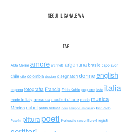
SEGUI IL CANALE WA
TAG
amore
argentina
brasile
capolavori
Alda Merini
architetti
english
donne
chile
colombia
disegnatori
cile
design
italia
Francia
fotografia
espana
Frida Kahlo
giappone
iliade
musica
messico
mestieri d' arte
made in italy
moda
nobel
México
pablo neruda
perù
Philippe Jaroussky
Pier Paolo
poeti
pittura
registi
Portogallo
racconti brevi
Pasolini
scrittori