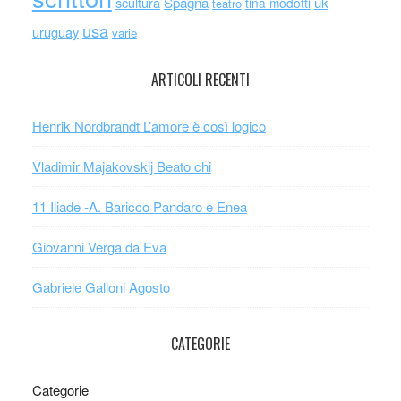
scultura
Spagna
uk
tina modotti
teatro
usa
uruguay
varie
ARTICOLI RECENTI
Henrik Nordbrandt L’amore è così logico
Vladimir Majakovskij Beato chi
11 Iliade -A. Baricco Pandaro e Enea
Giovanni Verga da Eva
Gabriele Galloni Agosto
CATEGORIE
Categorie