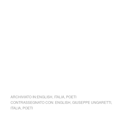
opera di Giuseppe Ungaretti Sentimento del tempo.
Questa poesia è certamente enigmatica e complessa, per
cui ogni commento non può che apparire soggettivo e
pertanto limitato. Si parla di un gesto, un fiore colto e
donato, espressione figurata della vita umana e delle sue
azioni, che si fonde con l’immenso, di cui l’uomo è parte
integrante. Allora in questo ambito il nulla non è assenza
ma inevitabilmente presenza inesprimibile.
Certamente s’avverte la necessità interiore del Poeta di
ambire ad evocare la totalità dell’universo, entro il quale
permane il senso del Mistero.(Antonio Ragone)
ARCHIVIATO IN:
ENGLISH
,
ITALIA
,
POETI
CONTRASSEGNATO CON:
ENGLISH
,
GIUSEPPE UNGARETTI
,
ITALIA
,
POETI