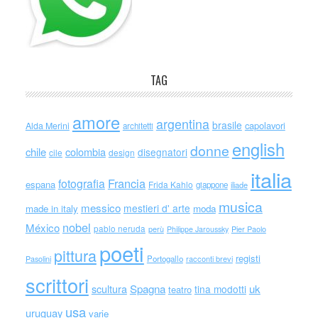
TAG
amore
argentina
brasile
capolavori
Alda Merini
architetti
english
donne
chile
colombia
disegnatori
cile
design
italia
Francia
fotografia
espana
Frida Kahlo
giappone
iliade
musica
messico
mestieri d' arte
made in italy
moda
nobel
México
pablo neruda
perù
Philippe Jaroussky
Pier Paolo
poeti
pittura
registi
Portogallo
racconti brevi
Pasolini
scrittori
scultura
Spagna
uk
tina modotti
teatro
usa
uruguay
varie