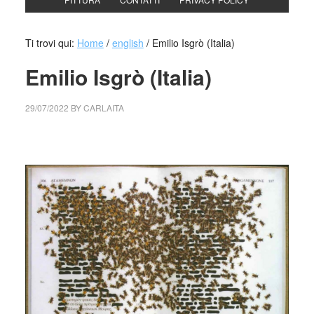
Ti trovi qui:
Home
/
english
/
Emilio Isgrò (Italia)
Emilio Isgrò (Italia)
29/07/2022
BY
CARLAITA
collettivo culturale tuttomondo Emilio Isgrò (Italia)