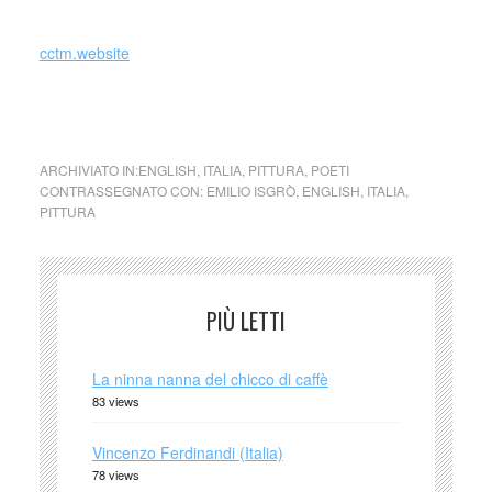
cctm.website
Emilio Isgrò (Italia)
ARCHIVIATO IN:
ENGLISH
,
ITALIA
,
PITTURA
,
POETI
CONTRASSEGNATO CON:
EMILIO ISGRÒ
,
ENGLISH
,
ITALIA
,
PITTURA
PIÙ LETTI
La ninna nanna del chicco di caffè
83 views
Vincenzo Ferdinandi (Italia)
78 views