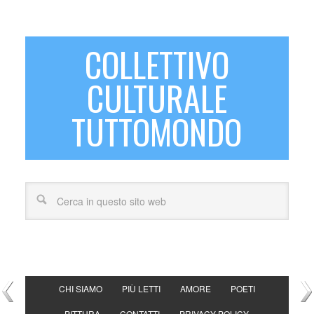
COLLETTIVO
CULTURALE
TUTTOMONDO
CHI SIAMO
PIÙ LETTI
AMORE
POETI
PITTURA
CONTATTI
PRIVACY POLICY