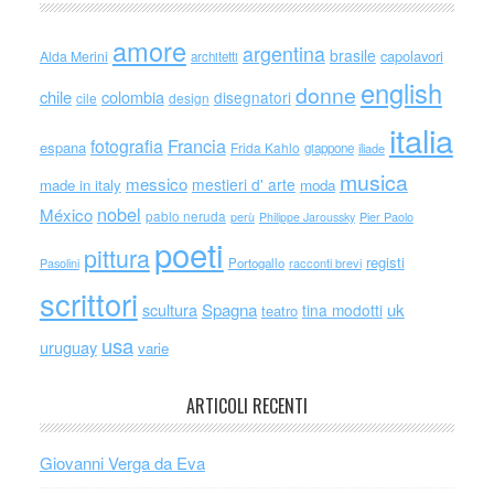
amore
argentina
brasile
capolavori
Alda Merini
architetti
english
donne
chile
colombia
disegnatori
cile
design
italia
Francia
fotografia
espana
Frida Kahlo
giappone
iliade
musica
messico
mestieri d' arte
made in italy
moda
nobel
México
pablo neruda
perù
Philippe Jaroussky
Pier Paolo
poeti
pittura
registi
Portogallo
racconti brevi
Pasolini
scrittori
scultura
Spagna
uk
tina modotti
teatro
usa
uruguay
varie
ARTICOLI RECENTI
Giovanni Verga da Eva