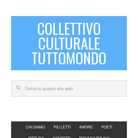
COLLETTIVO
CULTURALE
TUTTOMONDO
CHI SIAMO
PIÙ LETTI
AMORE
POETI
PITTURA
CONTATTI
PRIVACY POLICY