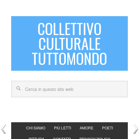
COLLETTIVO
CULTURALE
TUTTOMONDO
CHI SIAMO
PIÙ LETTI
AMORE
POETI
PITTURA
CONTATTI
PRIVACY POLICY