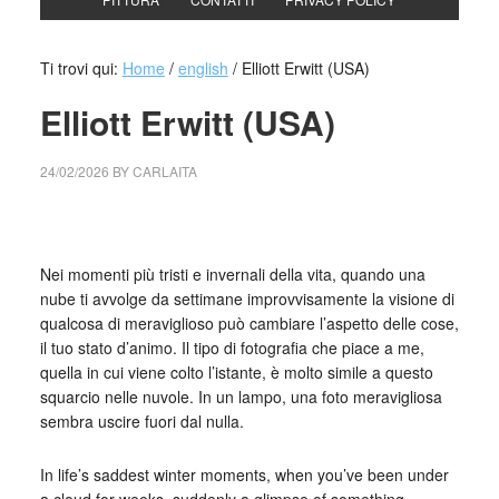
Ti trovi qui:
Home
/
english
/
Elliott Erwitt (USA)
Elliott Erwitt (USA)
24/02/2026
BY
CARLAITA
cctm collettivo culturale tuttomondo Elliott Erwitt (USA)
Nei momenti più tristi e invernali della vita, quando una
nube ti avvolge da settimane improvvisamente la visione di
qualcosa di meraviglioso può cambiare l’aspetto delle cose,
il tuo stato d’animo. Il tipo di fotografia che piace a me,
quella in cui viene colto l’istante, è molto simile a questo
squarcio nelle nuvole. In un lampo, una foto meravigliosa
sembra uscire fuori dal nulla.
In life’s saddest winter moments, when you’ve been under