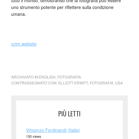
tutto il mondo, dimostrando che la fotografia può essere
uno strumento potente per riflettere sulla condizione
umana.
_
cctm.website
cctm collettivo culturale tuttomondo Elliott Erwitt (USA)
ARCHIVIATO IN:
ENGLISH
,
FOTOGRAFIA
CONTRASSEGNATO CON:
ELLIOTT ERWITT
,
FOTOGRAFIA
,
USA
PIÙ LETTI
Vincenzo Ferdinandi (Italia)
130 views