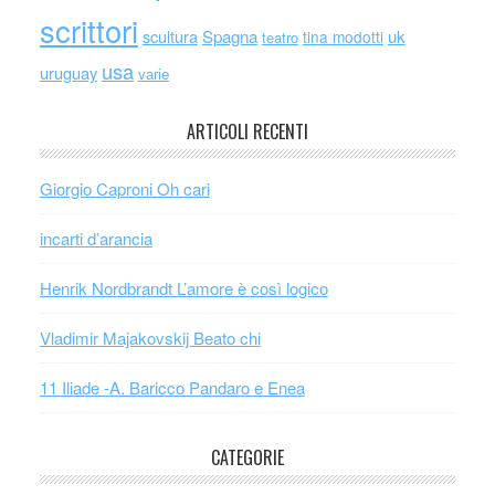
scrittori
scultura
Spagna
uk
tina modotti
teatro
usa
uruguay
varie
ARTICOLI RECENTI
Giorgio Caproni Oh cari
incarti d’arancia
Henrik Nordbrandt L’amore è così logico
Vladimir Majakovskij Beato chi
11 Iliade -A. Baricco Pandaro e Enea
CATEGORIE