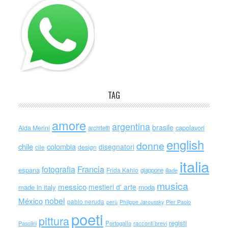
TAG
amore
argentina
brasile
capolavori
Alda Merini
architetti
english
donne
chile
colombia
disegnatori
cile
design
italia
Francia
fotografia
espana
Frida Kahlo
giappone
iliade
musica
messico
mestieri d' arte
made in italy
moda
nobel
México
pablo neruda
perù
Philippe Jaroussky
Pier Paolo
poeti
pittura
registi
Portogallo
racconti brevi
Pasolini