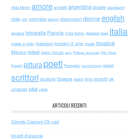
amore
argentina
brasile
capolavori
Alda Merini
architetti
english
donne
chile
colombia
disegnatori
cile
design
italia
Francia
fotografia
espana
Frida Kahlo
giappone
iliade
musica
messico
mestieri d' arte
made in italy
moda
nobel
México
pablo neruda
perù
Philippe Jaroussky
Pier Paolo
poeti
pittura
registi
Portogallo
racconti brevi
Pasolini
scrittori
scultura
Spagna
uk
tina modotti
teatro
usa
uruguay
varie
ARTICOLI RECENTI
Giorgio Caproni Oh cari
incarti d’arancia