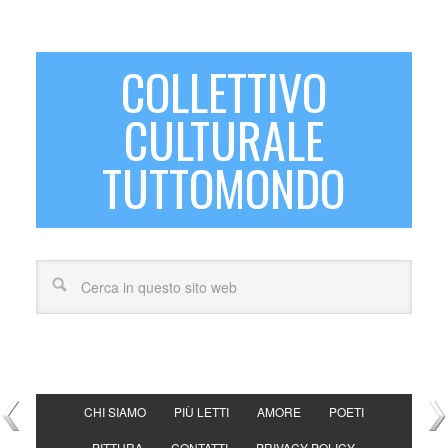
COLLETTIVO
CULTURALE
TUTTOMONDO
CHI SIAMO
PIÙ LETTI
AMORE
POETI
PITTURA
CONTATTI
PRIVACY POLICY