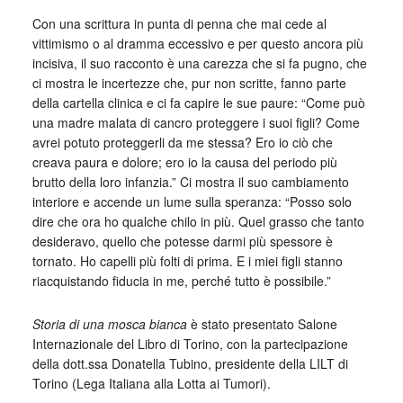
Con una scrittura in punta di penna che mai cede al
vittimismo o al dramma eccessivo e per questo ancora più
incisiva, il suo racconto è una carezza che si fa pugno, che
ci mostra le incertezze che, pur non scritte, fanno parte
della cartella clinica e ci fa capire le sue paure: “Come può
una madre malata di cancro proteggere i suoi figli? Come
avrei potuto proteggerli da me stessa? Ero io ciò che
creava paura e dolore; ero io la causa del periodo più
brutto della loro infanzia.” Ci mostra il suo cambiamento
interiore e accende un lume sulla speranza: “Posso solo
dire che ora ho qualche chilo in più. Quel grasso che tanto
desideravo, quello che potesse darmi più spessore è
tornato. Ho capelli più folti di prima. E i miei figli stanno
riacquistando fiducia in me, perché tutto è possibile.”
Storia di una mosca bianca
è stato presentato Salone
Internazionale del Libro di Torino, con la partecipazione
della dott.ssa Donatella Tubino, presidente della LILT di
Torino (Lega Italiana alla Lotta ai Tumori).