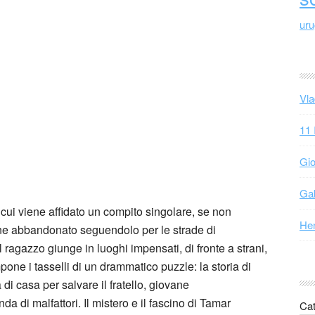
ur
Vla
11 
Gio
Gab
cui viene affidato un compito singolare, se non
Hen
 cane abbandonato seguendolo per le strade di
ragazzo giunge in luoghi impensati, di fronte a strani,
one i tasselli di un drammatico puzzle: la storia di
 di casa per salvare il fratello, giovane
da di malfattori. Il mistero e il fascino di Tamar
Cat