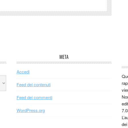
META
Accedi
Que
rap
Feed dei contenuti
vie
Non
Feed dei commenti
edi
WordPress.org
7.0
L’a
dei