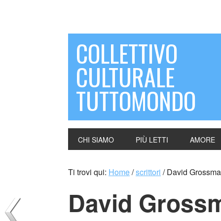
COLLETTIVO
CULTURALE
TUTTOMONDO
CHI SIAMO
PIÙ LETTI
AMORE
Ti trovi qui:
Home
/
scrittori
/
David Grossman
David Grossm