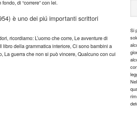
fondo, di “correre” con lei.
 è uno dei piú importanti scrittori
Si 
sol
ori, ricordiamo: L’uomo che corre, Le avventure di
alc
o, Il libro della grammatica interiore, Ci sono bambini a
gio
ello, La guerra che non si può vincere, Qualcuno con cui
alc
con
leg
Nel
qua
rim
det
le essere un viaggio attraverso le varie
 costume.
za, far nascere una riflessione, dare meraviglia in