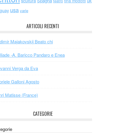
scultura
Spagna
uk
tina modotti
teatro
usa
uguay
varie
ARTICOLI RECENTI
dimir Majakovskij Beato chi
Iliade -A. Baricco Pandaro e Enea
vanni Verga da Eva
riele Galloni Agosto
ri Matisse (France)
CATEGORIE
egorie