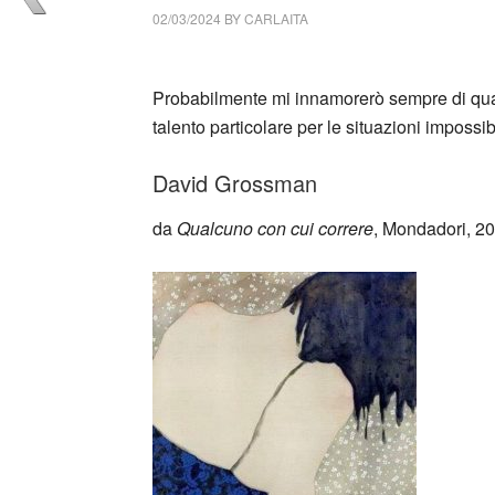
02/03/2024
BY
CARLAITA
cctm collettivo culturale tuttomondo David 
Probabilmente mi innamorerò sempre di qua
talento particolare per le situazioni impossib
David Grossman
da
Qualcuno con cui correre
, Mondadori, 2
_