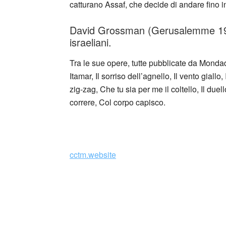
catturano Assaf, che decide di andare fino in 
David Grossman (Gerusalemme 1954)
israeliani.
Tra le sue opere, tutte pubblicate da Mondad
Itamar, Il sorriso dell’agnello, Il vento giall
zig-zag, Che tu sia per me il coltello, Il du
correre, Col corpo capisco.
_
cctm.website
Collettivo Culturale TuttoMondo vuo
forme dell’arte, della cultura e del
Parole e immagini che possano offrire bellez