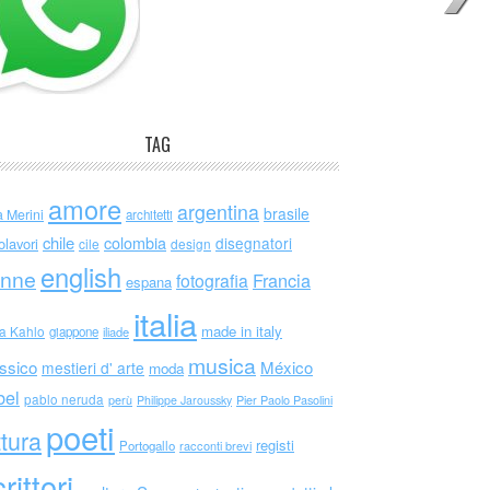
TAG
amore
argentina
brasile
a Merini
architetti
chile
colombia
disegnatori
olavori
cile
design
english
nne
Francia
fotografia
espana
italia
made in italy
da Kahlo
giappone
iliade
musica
ssico
México
mestieri d' arte
moda
bel
pablo neruda
perù
Philippe Jaroussky
Pier Paolo Pasolini
poeti
ttura
registi
Portogallo
racconti brevi
rittori