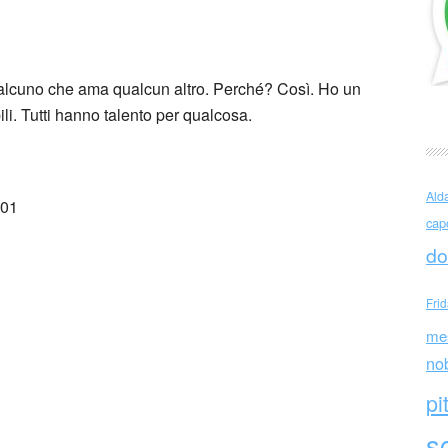
Grossman (Israele)
lcuno che ama qualcun altro. Perché? Così. Ho un
ili. Tutti hanno talento per qualcosa.
Ald
001
cap
do
Fri
me
no
pi
sc