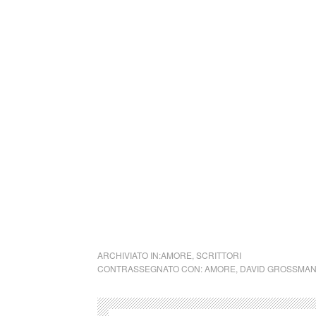
questo momento in cui la meraviglia sembra e
guardare il mondo, a TuttoMondo, cogliendone
Se volete inviarci una vostra poesia, o un di
rappresenti, saremo liete di dedicarvi un pos
cctm libri a noi piace leggere
ARCHIVIATO IN:
AMORE
,
SCRITTORI
CONTRASSEGNATO CON:
AMORE
,
DAVID GROSSMA