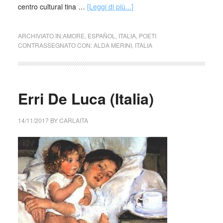
centro cultural tina …
[Leggi di più...]
ARCHIVIATO IN:
AMORE
,
ESPAÑOL
,
ITALIA
,
POETI
CONTRASSEGNATO CON:
ALDA MERINI
,
ITALIA
Erri De Luca (Italia)
14/11/2017
BY
CARLAITA