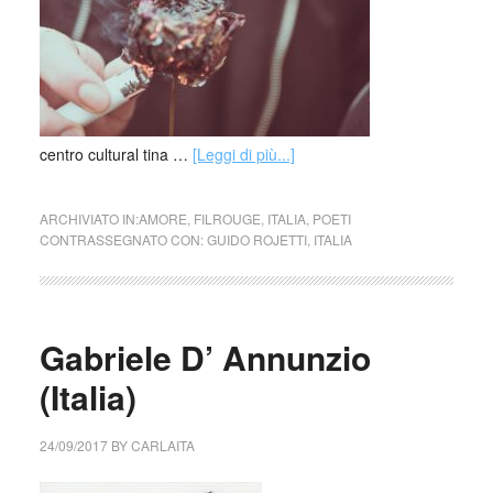
centro cultural tina …
[Leggi di più...]
ARCHIVIATO IN:
AMORE
,
FILROUGE
,
ITALIA
,
POETI
CONTRASSEGNATO CON:
GUIDO ROJETTI
,
ITALIA
Gabriele D’ Annunzio
(Italia)
24/09/2017
BY
CARLAITA