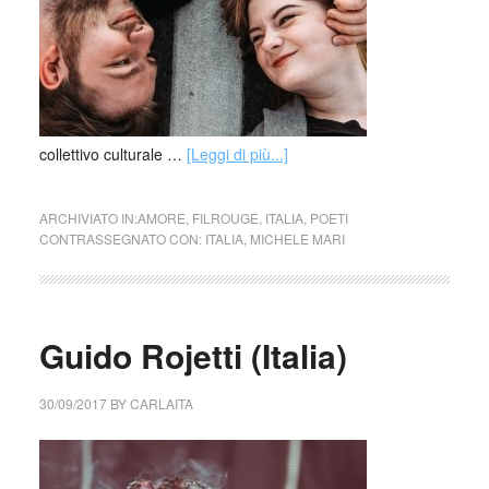
collettivo culturale …
[Leggi di più...]
ARCHIVIATO IN:
AMORE
,
FILROUGE
,
ITALIA
,
POETI
CONTRASSEGNATO CON:
ITALIA
,
MICHELE MARI
Guido Rojetti (Italia)
30/09/2017
BY
CARLAITA