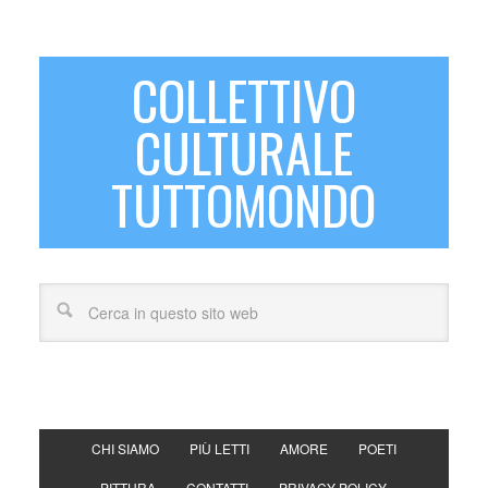
COLLETTIVO
CULTURALE
TUTTOMONDO
CHI SIAMO
PIÙ LETTI
AMORE
POETI
PITTURA
CONTATTI
PRIVACY POLICY