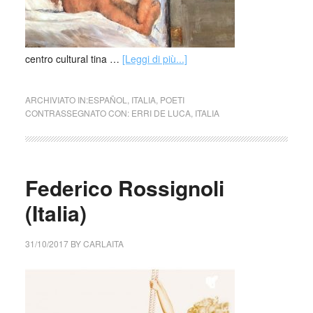
centro cultural tina …
[Leggi di più...]
ARCHIVIATO IN:
ESPAÑOL
,
ITALIA
,
POETI
CONTRASSEGNATO CON:
ERRI DE LUCA
,
ITALIA
Federico Rossignoli
(Italia)
31/10/2017
BY
CARLAITA