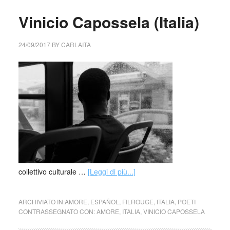
Vinicio Capossela (Italia)
24/09/2017
BY
CARLAITA
collettivo culturale …
[Leggi di più...]
ARCHIVIATO IN:
AMORE
,
ESPAÑOL
,
FILROUGE
,
ITALIA
,
POETI
CONTRASSEGNATO CON:
AMORE
,
ITALIA
,
VINICIO CAPOSSELA