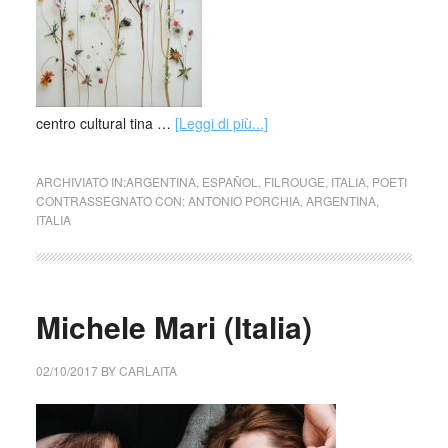
centro cultural tina …
[Leggi di più...]
ARCHIVIATO IN:
ARGENTINA
,
ESPAÑOL
,
FILROUGE
,
ITALIA
,
POETI
CONTRASSEGNATO CON:
ANTONIO PORCHIA
,
ARGENTINA
,
ITALIA
Michele Mari (Italia)
02/10/2017
BY
CARLAITA