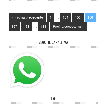
« Pagina precedente
1
…
154
155
156
157
158
…
161
Pagina successiva »
SEGUI IL CANALE WA
TAG