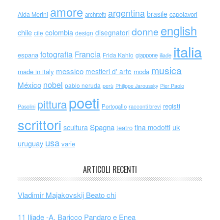
amore
argentina
brasile
capolavori
Alda Merini
architetti
english
donne
chile
colombia
disegnatori
cile
design
italia
Francia
fotografia
espana
Frida Kahlo
giappone
iliade
musica
messico
mestieri d' arte
made in italy
moda
nobel
México
pablo neruda
perù
Philippe Jaroussky
Pier Paolo
poeti
pittura
registi
Portogallo
racconti brevi
Pasolini
scrittori
scultura
Spagna
uk
tina modotti
teatro
usa
uruguay
varie
ARTICOLI RECENTI
Vladimir Majakovskij Beato chi
11 Iliade -A. Baricco Pandaro e Enea