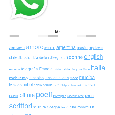
TAG
amore
argentina
brasile
capolavori
Alda Merini
architetti
english
donne
chile
colombia
disegnatori
cile
design
italia
Francia
fotografia
espana
Frida Kahlo
giappone
iliade
musica
messico
mestieri d' arte
made in italy
moda
nobel
México
pablo neruda
perù
Philippe Jaroussky
Pier Paolo
poeti
pittura
registi
Portogallo
racconti brevi
Pasolini
scrittori
scultura
Spagna
uk
tina modotti
teatro
usa