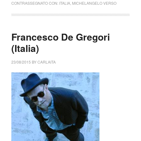
CONTRASSEGNATO CON:
ITALIA
,
MICHELANGELO VERSO
Francesco De Gregori
(Italia)
23/08/2015
BY
CARLAITA