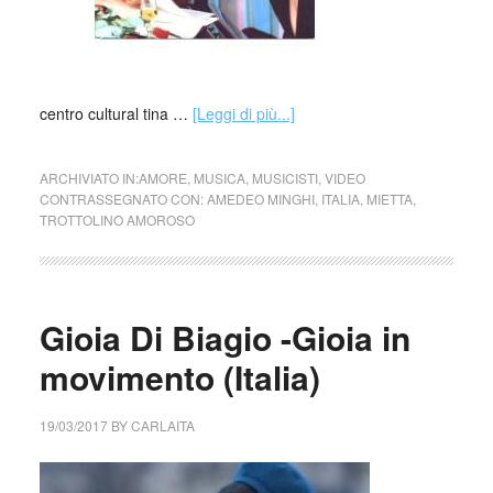
centro cultural tina …
[Leggi di più...]
ARCHIVIATO IN:
AMORE
,
MUSICA
,
MUSICISTI
,
VIDEO
CONTRASSEGNATO CON:
AMEDEO MINGHI
,
ITALIA
,
MIETTA
,
TROTTOLINO AMOROSO
Gioia Di Biagio -Gioia in
movimento (Italia)
19/03/2017
BY
CARLAITA