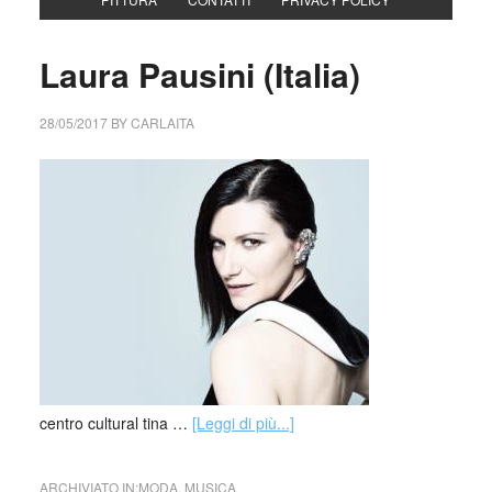
Laura Pausini (Italia)
28/05/2017
BY
CARLAITA
centro cultural tina …
[Leggi di più...]
ARCHIVIATO IN:
MODA
,
MUSICA