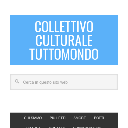
COLLETTIVO
CULTURALE
TUTTOMONDO
CHI SIAMO
PIÙ LETTI
AMORE
POETI
PITTURA
CONTATTI
PRIVACY POLICY