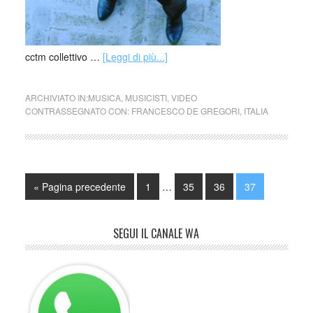
cctm collettivo …
[Leggi di più...]
ARCHIVIATO IN:
MUSICA
,
MUSICISTI
,
VIDEO
CONTRASSEGNATO CON:
FRANCESCO DE GREGORI
,
ITALIA
« Pagina precedente
1
…
35
36
37
SEGUI IL CANALE WA