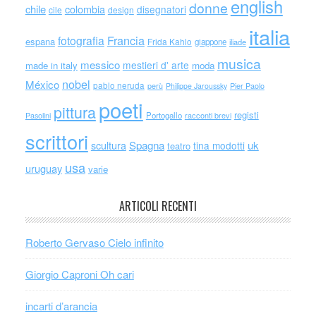
english
donne
chile
colombia
disegnatori
cile
design
italia
Francia
fotografia
espana
Frida Kahlo
giappone
iliade
musica
messico
mestieri d' arte
made in italy
moda
nobel
México
pablo neruda
perù
Philippe Jaroussky
Pier Paolo
poeti
pittura
registi
Portogallo
racconti brevi
Pasolini
scrittori
scultura
Spagna
uk
tina modotti
teatro
usa
uruguay
varie
ARTICOLI RECENTI
Roberto Gervaso Cielo infinito
Giorgio Caproni Oh cari
incarti d’arancia