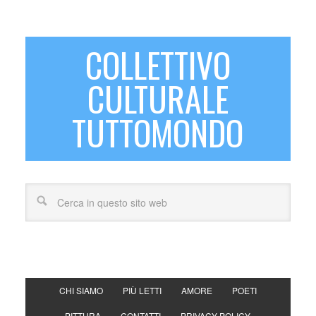
COLLETTIVO
CULTURALE
TUTTOMONDO
CHI SIAMO
PIÙ LETTI
AMORE
POETI
PITTURA
CONTATTI
PRIVACY POLICY