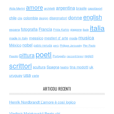
amore
argentina
brasile
capolavori
Alda Merini
architetti
english
donne
chile
colombia
disegnatori
cile
design
italia
Francia
fotografia
espana
Frida Kahlo
giappone
iliade
musica
messico
mestieri d' arte
made in italy
moda
nobel
México
pablo neruda
perù
Philippe Jaroussky
Pier Paolo
poeti
pittura
registi
Portogallo
racconti brevi
Pasolini
scrittori
scultura
Spagna
uk
tina modotti
teatro
usa
uruguay
varie
ARTICOLI RECENTI
Henrik Nordbrandt L’amore è così logico
Vladimir Majakovskij Beato chi