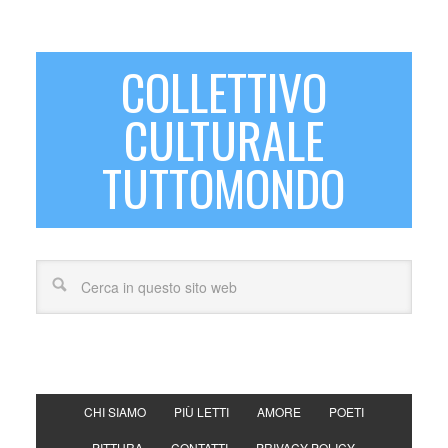
COLLETTIVO
CULTURALE
TUTTOMONDO
CHI SIAMO
PIÙ LETTI
AMORE
POETI
PITTURA
CONTATTI
PRIVACY POLICY