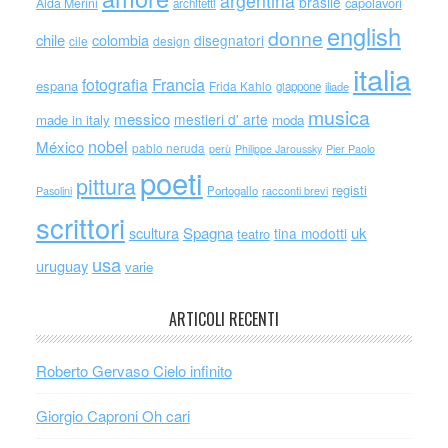
argentina
brasile
capolavori
Alda Merini
architetti
english
donne
chile
colombia
disegnatori
cile
design
italia
Francia
fotografia
espana
Frida Kahlo
giappone
iliade
musica
messico
mestieri d' arte
made in italy
moda
nobel
México
pablo neruda
perù
Philippe Jaroussky
Pier Paolo
poeti
pittura
registi
Portogallo
racconti brevi
Pasolini
scrittori
scultura
Spagna
uk
tina modotti
teatro
usa
uruguay
varie
ARTICOLI RECENTI
Roberto Gervaso Cielo infinito
Giorgio Caproni Oh cari