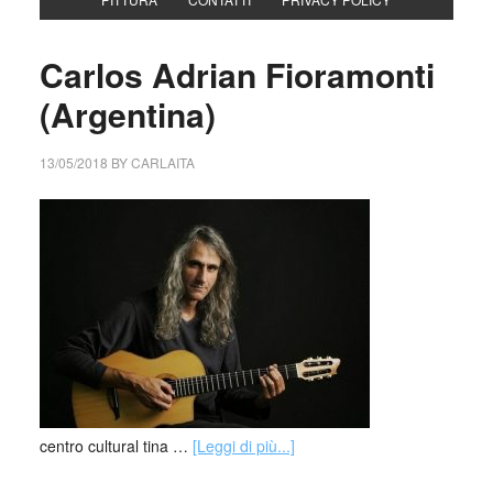
Carlos Adrian Fioramonti
(Argentina)
13/05/2018
BY
CARLAITA
centro cultural tina …
[Leggi di più...]