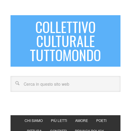
COLLETTIVO
CULTURALE
TUTTOMONDO
CHI SIAMO
PIÙ LETTI
AMORE
POETI
PITTURA
CONTATTI
PRIVACY POLICY