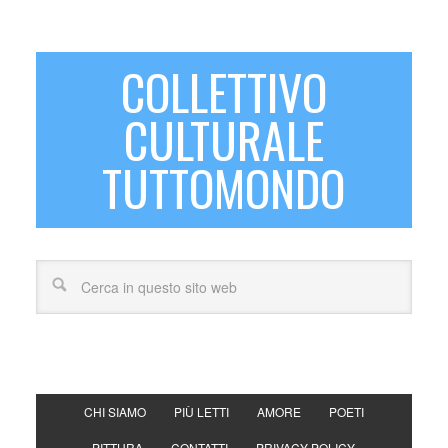
COLLETTIVO
CULTURALE
TUTTOMONDO
CHI SIAMO
PIÙ LETTI
AMORE
POETI
PITTURA
CONTATTI
PRIVACY POLICY