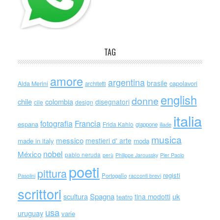
TAG
amore
argentina
brasile
capolavori
Alda Merini
architetti
english
donne
chile
colombia
disegnatori
cile
design
italia
Francia
fotografia
espana
Frida Kahlo
giappone
iliade
musica
messico
mestieri d' arte
made in italy
moda
nobel
México
pablo neruda
perù
Philippe Jaroussky
Pier Paolo
poeti
pittura
registi
Portogallo
racconti brevi
Pasolini
scrittori
scultura
Spagna
uk
tina modotti
teatro
usa
uruguay
varie