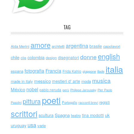
TAG
amore
argentina
brasile
capolavori
Alda Merini
architetti
english
donne
chile
colombia
disegnatori
cile
design
italia
Francia
fotografia
espana
Frida Kahlo
giappone
iliade
musica
messico
mestieri d' arte
made in italy
moda
nobel
México
pablo neruda
perù
Philippe Jaroussky
Pier Paolo
poeti
pittura
registi
Portogallo
racconti brevi
Pasolini
scrittori
scultura
Spagna
uk
tina modotti
teatro
usa
uruguay
varie