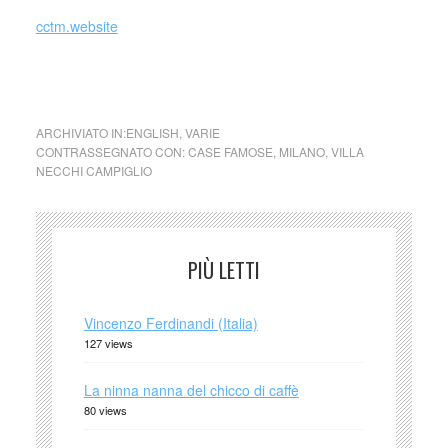
cctm.website
Villa Necchi Campiglio via Mozart 14 Milano
ARCHIVIATO IN:
ENGLISH
,
VARIE
CONTRASSEGNATO CON:
CASE FAMOSE
,
MILANO
,
VILLA
NECCHI CAMPIGLIO
PIÙ LETTI
Vincenzo Ferdinandi (Italia)
127 views
La ninna nanna del chicco di caffè
80 views