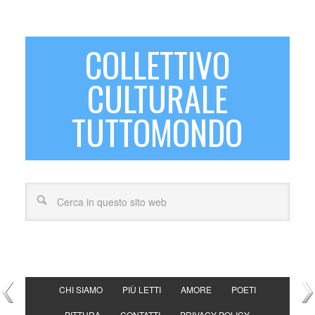
COLLETTIVO
CULTURALE
TUTTOMONDO
CHI SIAMO
PIÙ LETTI
AMORE
POETI
PITTURA
CONTATTI
PRIVACY POLICY