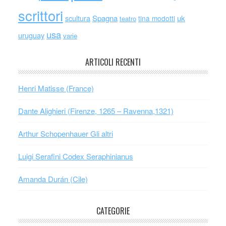
scrittori
scultura
Spagna
uk
tina modotti
teatro
usa
uruguay
varie
ARTICOLI RECENTI
Henri Matisse (France)
Dante Alighieri (Firenze, 1265 – Ravenna,1321)
Arthur Schopenhauer Gli altri
Luigi Serafini Codex Seraphinianus
Amanda Durán (Cile)
CATEGORIE