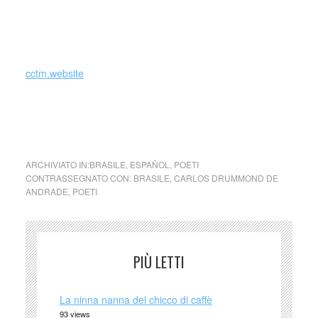
cctm.website
Tengo razón en sentir nostalgias … Ho ragione a provare
nostalgia … di Carlos Drummond De Andrade
ARCHIVIATO IN:
BRASILE
,
ESPAÑOL
,
POETI
CONTRASSEGNATO CON:
BRASILE
,
CARLOS DRUMMOND DE
ANDRADE
,
POETI
PIÙ LETTI
La ninna nanna del chicco di caffè
93 views