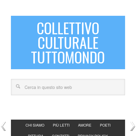
COLLETTIVO
CULTURALE
TUTTOMONDO
CHI SIAMO
PIÙ LETTI
AMORE
POETI
PITTURA
CONTATTI
PRIVACY POLICY