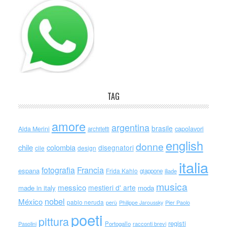
TAG
amore
argentina
brasile
capolavori
Alda Merini
architetti
english
donne
chile
colombia
disegnatori
cile
design
italia
Francia
fotografia
espana
Frida Kahlo
giappone
iliade
musica
messico
mestieri d' arte
made in italy
moda
nobel
México
pablo neruda
perù
Philippe Jaroussky
Pier Paolo
poeti
pittura
registi
Portogallo
racconti brevi
Pasolini