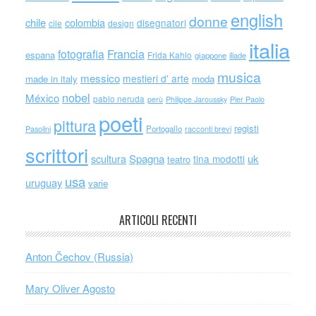
english
donne
chile
colombia
disegnatori
cile
design
italia
Francia
fotografia
espana
Frida Kahlo
giappone
iliade
musica
messico
mestieri d' arte
made in italy
moda
nobel
México
pablo neruda
perù
Philippe Jaroussky
Pier Paolo
poeti
pittura
registi
Portogallo
racconti brevi
Pasolini
scrittori
scultura
Spagna
uk
tina modotti
teatro
usa
uruguay
varie
ARTICOLI RECENTI
Anton Čechov (Russia)
Mary Oliver Agosto