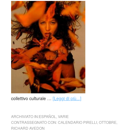
collettivo culturale …
[Leggi di più...]
ARCHIVIATO IN:
ESPAÑOL
,
VARIE
CONTRASSEGNATO CON:
CALENDARIO PIRELLI
,
OTTOBRE
,
RICHARD AVEDON