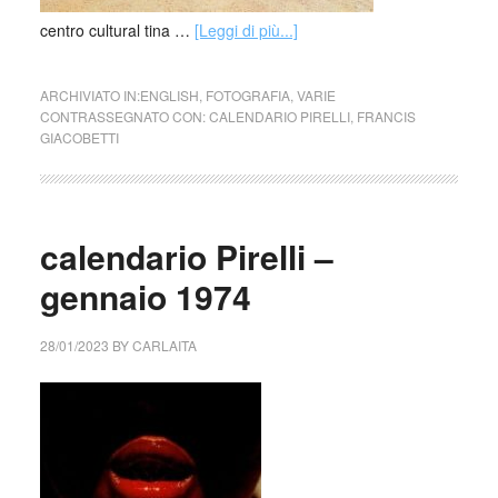
centro cultural tina …
[Leggi di più...]
ARCHIVIATO IN:
ENGLISH
,
FOTOGRAFIA
,
VARIE
CONTRASSEGNATO CON:
CALENDARIO PIRELLI
,
FRANCIS
GIACOBETTI
calendario Pirelli –
gennaio 1974
28/01/2023
BY
CARLAITA