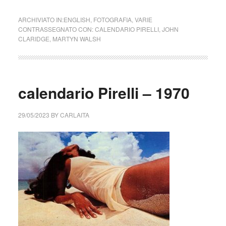
ARCHIVIATO IN:
ENGLISH
,
FOTOGRAFIA
,
VARIE
CONTRASSEGNATO CON:
CALENDARIO PIRELLI
,
JOHN
CLARIDGE
,
MARTYN WALSH
calendario Pirelli – 1970
29/05/2023
BY
CARLAITA