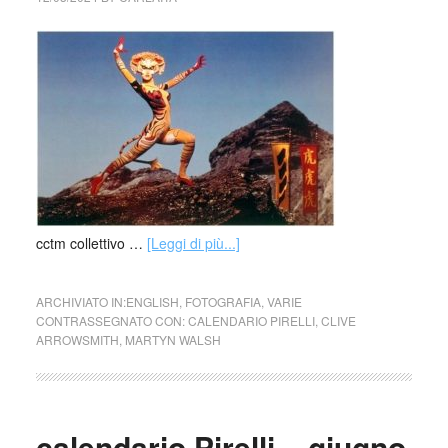
cctm collettivo …
[Leggi di più...]
ARCHIVIATO IN:
ENGLISH
,
FOTOGRAFIA
,
VARIE
CONTRASSEGNATO CON:
CALENDARIO PIRELLI
,
CLIVE
ARROWSMITH
,
MARTYN WALSH
calendario Pirelli – giugno