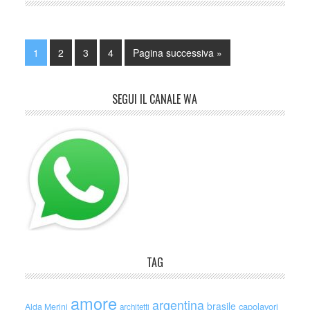
1
2
3
4
Pagina successiva »
SEGUI IL CANALE WA
TAG
amore
argentina
brasile
capolavori
Alda Merini
architetti