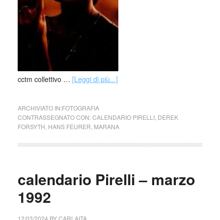
cctm collettivo …
[Leggi di più...]
ARCHIVIATO IN:
FOTOGRAFIA
CONTRASSEGNATO CON:
CALENDARIO PIRELLI
,
DEREK
FORSYTH
,
HANS FEURER
,
MARANA
calendario Pirelli – marzo
1992
12/03/2024
BY
CARLAITA