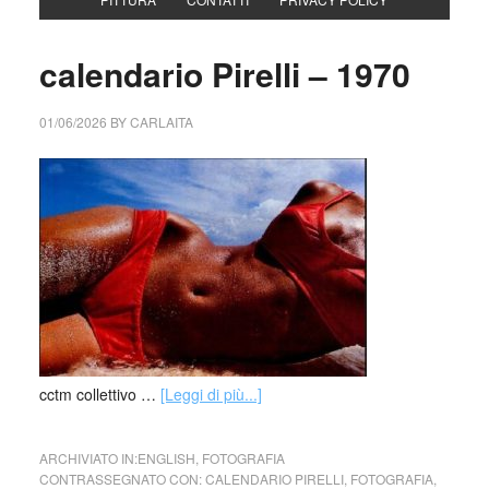
calendario Pirelli – 1970
01/06/2026
BY
CARLAITA
cctm collettivo …
[Leggi di più...]
ARCHIVIATO IN:
ENGLISH
,
FOTOGRAFIA
CONTRASSEGNATO CON:
CALENDARIO PIRELLI
,
FOTOGRAFIA
,