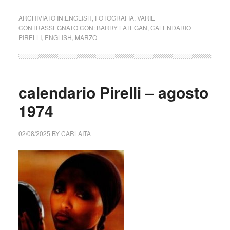
ARCHIVIATO IN:
ENGLISH
,
FOTOGRAFIA
,
VARIE
CONTRASSEGNATO CON:
BARRY LATEGAN
,
CALENDARIO
PIRELLI
,
ENGLISH
,
MARZO
calendario Pirelli – agosto
1974
02/08/2025
BY
CARLAITA