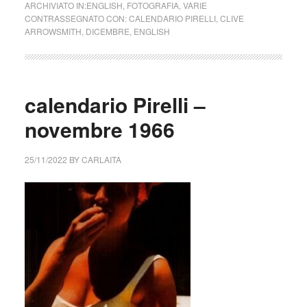
ARCHIVIATO IN:
ENGLISH
,
FOTOGRAFIA
,
VARIE
CONTRASSEGNATO CON:
CALENDARIO PIRELLI
,
CLIVE
ARROWSMITH
,
DICEMBRE
,
ENGLISH
calendario Pirelli –
novembre 1966
25/11/2022
BY
CARLAITA