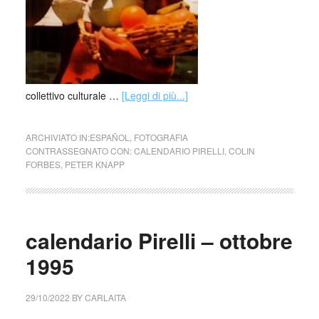
collettivo culturale …
[Leggi di più...]
ARCHIVIATO IN:
ESPAÑOL
,
FOTOGRAFIA
CONTRASSEGNATO CON:
CALENDARIO PIRELLI
,
COLIN
FORBES
,
PETER KNAPP
calendario Pirelli – ottobre
1995
29/10/2022
BY
CARLAITA