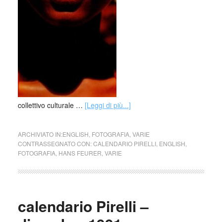
collettivo culturale …
[Leggi di più...]
ARCHIVIATO IN:
ENGLISH
,
FOTOGRAFIA
,
VARIE
CONTRASSEGNATO CON:
CALENDARIO PIRELLI
,
ENGLISH
,
FOTOGRAFIA
,
HANS FEURER
,
VARIE
calendario Pirelli –