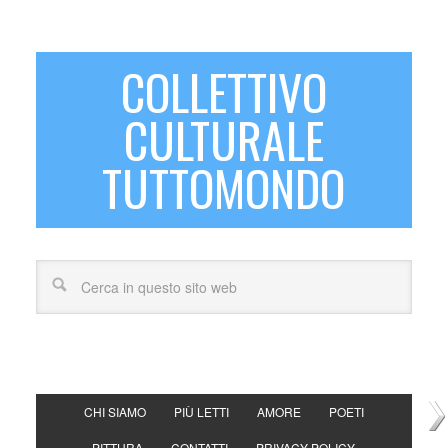
COLLETTIVO
CULTURALE
TUTTOMONDO
CHI SIAMO
PIÙ LETTI
AMORE
POETI
PITTURA
CONTATTI
PRIVACY POLICY