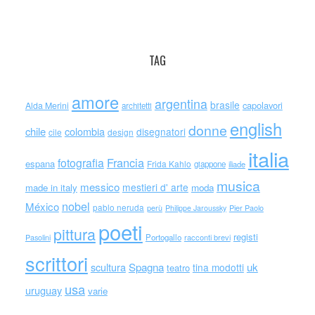
TAG
amore
argentina
brasile
capolavori
Alda Merini
architetti
english
donne
chile
colombia
disegnatori
cile
design
italia
Francia
fotografia
espana
Frida Kahlo
giappone
iliade
musica
messico
mestieri d' arte
made in italy
moda
nobel
México
pablo neruda
perù
Philippe Jaroussky
Pier Paolo
poeti
pittura
registi
Portogallo
racconti brevi
Pasolini
scrittori
scultura
Spagna
uk
tina modotti
teatro
usa
uruguay
varie