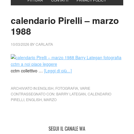
calendario Pirelli – marzo
1988
10/03/2026
BY
CARLAITA
cctm collettivo …
[Leggi di più...]
ARCHIVIATO IN:
ENGLISH
,
FOTOGRAFIA
,
VARIE
CONTRASSEGNATO CON:
BARRY LATEGAN
,
CALENDARIO
PIRELLI
,
ENGLISH
,
MARZO
SEGUI IL CANALE WA