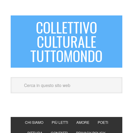
COLLETTIVO
CULTURALE
TUTTOMONDO
CHI SIAMO
PIÙ LETTI
AMORE
POETI
PITTURA
CONTATTI
PRIVACY POLICY