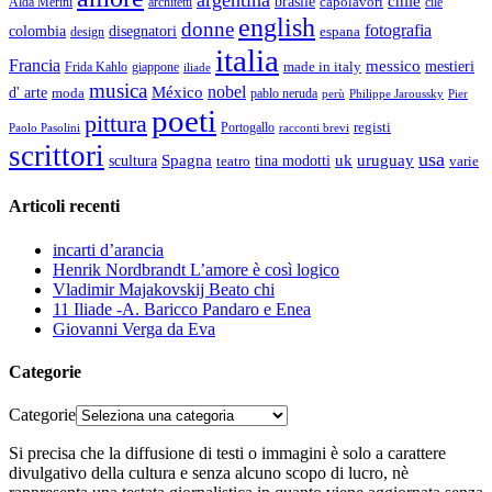
argentina
chile
brasile
capolavori
Alda Merini
cile
architetti
english
donne
fotografia
colombia
disegnatori
espana
design
italia
Francia
messico
made in italy
mestieri
Frida Kahlo
giappone
iliade
musica
nobel
México
d' arte
moda
pablo neruda
perù
Pier
Philippe Jaroussky
poeti
pittura
registi
Paolo Pasolini
Portogallo
racconti brevi
scrittori
usa
Spagna
scultura
uk
uruguay
teatro
tina modotti
varie
Articoli recenti
incarti d’arancia
Henrik Nordbrandt L’amore è così logico
Vladimir Majakovskij Beato chi
11 Iliade -A. Baricco Pandaro e Enea
Giovanni Verga da Eva
Categorie
Categorie
Si precisa che la diffusione di testi o immagini è solo a carattere
divulgativo della cultura e senza alcuno scopo di lucro, nè