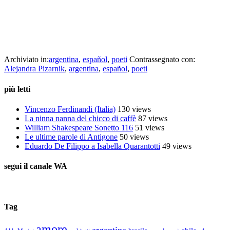
prezzo/ l’ingresso ai Grandi Trasparenti,/ al giardino dove Alice la
aspettava”.
cctm collettivo culturale tuttomondo Alejandra Pizarnik
(Argentina)/span>
Archiviato in:
argentina
,
español
,
poeti
Contrassegnato con:
Alejandra Pizarnik
,
argentina
,
español
,
poeti
più letti
Vincenzo Ferdinandi (Italia)
130 views
La ninna nanna del chicco di caffè
87 views
William Shakespeare Sonetto 116
51 views
Le ultime parole di Antigone
50 views
Eduardo De Filippo a Isabella Quarantotti
49 views
segui il canale WA
Tag
amore