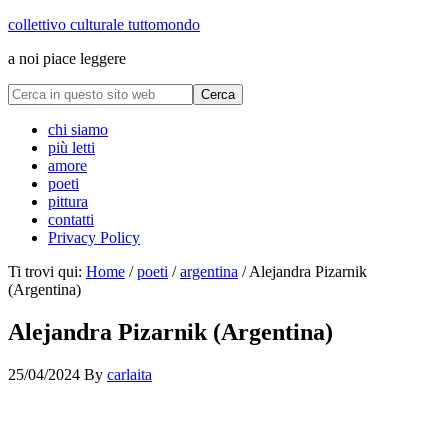
collettivo culturale tuttomondo
a noi piace leggere
chi siamo
più letti
amore
poeti
pittura
contatti
Privacy Policy
Ti trovi qui:
Home
/
poeti
/
argentina
/
Alejandra Pizarnik
(Argentina)
Alejandra Pizarnik (Argentina)
25/04/2024
By
carlaita
cctm collettivo culturale tuttomondo Alejandra Pizarnik
(Argentina)/span>