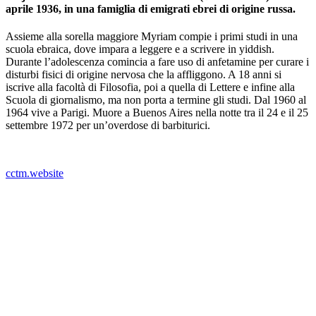
aprile 1936, in una famiglia di emigrati ebrei di origine russa.
Assieme alla sorella maggiore Myriam compie i primi studi in una
scuola ebraica, dove impara a leggere e a scrivere in yiddish.
Durante l’adolescenza comincia a fare uso di anfetamine per curare i
disturbi fisici di origine nervosa che la affliggono. A 18 anni si
iscrive alla facoltà di Filosofia, poi a quella di Lettere e infine alla
Scuola di giornalismo, ma non porta a termine gli studi. Dal 1960 al
1964 vive a Parigi. Muore a Buenos Aires nella notte tra il 24 e il 25
settembre 1972 per un’overdose di barbiturici.
_
cctm.website
L’opera di Alejandra Pizarnik, autrice di culto nei Paesi di lingua
spagnola, è segnata dal senso della perdita, dell’assenza, della
solitudine e di una lacerazione senza rimedio. La sua dimensione è
un’inscalfibile penombra, in cui Alejandra, figlia dell’insonnia, si
muove alla ricerca di un rifugio. E l’unico rifugio possibile è la
scrittura, che diventa la sua vita. Alla sua morte, Julio Cortázar le
dedica una poesia: “Dato che l’Ade non esiste, sicuramente sarai là,/
ultimo hotel, ultimo sogno,/ passeggera ostinata dell’assenza./ Senza
bagagli, senza scartafacci,/ il tuo obolo sarà un quaderno/ o una
matita colorata./ – Accettali, nocchiere: nessuno pagò a più caro