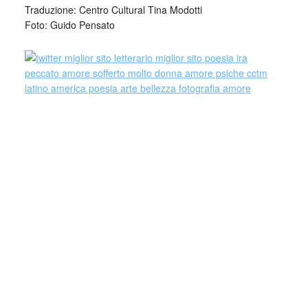
Traduzione: Centro Cultural Tina Modotti
Foto: Guido Pensato
Guido Pensato ha concorso alle attività di
gran parte dei gruppi culturali più
innovativi della sua città: dal “Teatro Club”
degli anni Sessanta, al “Laboratorio
Artivisive”, a “Spazio 55” e “Art’in
fabbrica”.
Tra il 1970 e il 1994 è stato vicedirettore prima e quindi
direttore della Biblioteca provinciale di Foggia, componente
il primo Consiglio nazionale dei beni culturali (1976-1981) e
del Direttivo nazionale dell’Associazione italiana biblioteche
(1975-1981). Dal 1981 (Expoarte di Bari) coltiva, sull’onda