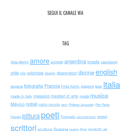
SEGUI IL CANALE WA
TAG
amore
argentina
brasile
capolavori
Alda Merini
architetti
english
donne
chile
colombia
disegnatori
cile
design
italia
Francia
fotografia
espana
Frida Kahlo
giappone
iliade
musica
messico
mestieri d' arte
made in italy
moda
nobel
México
pablo neruda
perù
Philippe Jaroussky
Pier Paolo
poeti
pittura
registi
Portogallo
racconti brevi
Pasolini
scrittori
scultura
Spagna
uk
tina modotti
teatro