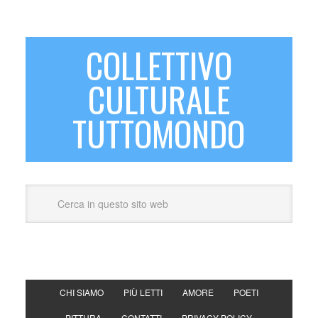
COLLETTIVO
CULTURALE
TUTTOMONDO
CHI SIAMO
PIÙ LETTI
AMORE
POETI
PITTURA
CONTATTI
PRIVACY POLICY