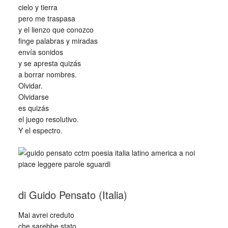
cielo y tierra
pero me traspasa
y el lienzo que conozco
finge palabras y miradas
envía sonidos
y se apresta quizás
a borrar nombres.
Olvidar.
Olvidarse
es quizás
el juego resolutivo.
Y el espectro.
_
di Guido Pensato (Italia)
Mai avrei creduto
che sarebbe stato