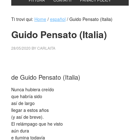
Ti trovi qui:
Home
/
español
/
Guido Pensato (Italia)
Guido Pensato (Italia)
28/05/2020
BY
CARLAITA
centro cultural tina modotti Guido Pensato (Italia)
de Guido Pensato (Italia)
Nunca hubiera creído
que habría sido
así de largo
llegar a estos años
(y así de breve).
El relámpago que he visto
aún dura
e ilumina todavía