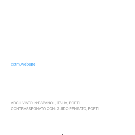
curate: Il Cabreo di San Leonardo di Siponto (con Saverio
Russo e altri) (Napoli 2000), Il Tavoliere imbandito. La
cucina della provincia di Foggia tra Gargano e Appennino
Dauno (Foggia 2002), Le parole in bocca. Elogi culinari,
spuntini e ricette poetiche (Foggia 2004) e, ancora con
Saverio Russo, La città apparente. La vita culturale a
Foggia (Bari 2000) e Le carte in tavola. Alimentazione e
cucina in Capitanata. Materiali (Foggia 2005)
cctm.website
Mai avrei creduto … Nunca hubiera creído … de Guido
Pensato
ARCHIVIATO IN:
ESPAÑOL
,
ITALIA
,
POETI
CONTRASSEGNATO CON:
GUIDO PENSATO
,
POETI