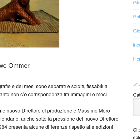
Gle
Rob
Gio
inc
Hen
o Uwe Ommer
rafie e dei mesi sono separati e sciolti, fissabili a
rtanto non c’è corrispondenza tra immagini e mesi.
Cat
ome nuovo Direttore di produzione e Massimo Moro
Calendario, anche sotto la pressione del nuovo Direttore
84 presenta alcune differenze rispetto alle edizioni
Si 
sol