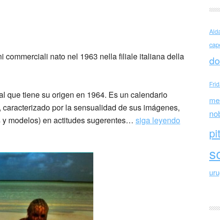
i 1984
Ald
cap
ni commerciali nato nel 1963 nella filiale italiana della
do
Fri
ual que tiene su origen en 1964. Es un calendario
me
lli, caracterizado por la sensualidad de sus imágenes,
no
s y modelos) en actitudes sugerentes…
siga leyendo
pi
sc
ur