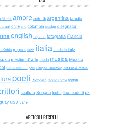
TAG
amore
argentina
brasile
a Merini
architetti
chile
colombia
disegnatori
olavori
cile
design
english
nne
Francia
fotografia
espana
italia
made in italy
da Kahlo
giappone
iliade
musica
ssico
México
mestieri d' arte
moda
bel
pablo neruda
perù
Philippe Jaroussky
Pier Paolo Pasolini
poeti
ttura
registi
Portogallo
racconti brevi
rittori
scultura
Spagna
uk
tina modotti
teatro
usa
uguay
varie
ARTICOLI RECENTI