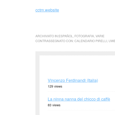
cctm.website
calendario Pirelli 1984 fotografo Uwe Omm
ARCHIVIATO IN:
ESPAÑOL
,
FOTOGRAFIA
,
VARIE
CONTRASSEGNATO CON:
CALENDARIO PIRELLI
,
UW
Vincenzo Ferdinandi (Italia)
129 views
La ninna nanna del chicco di caffè
83 views