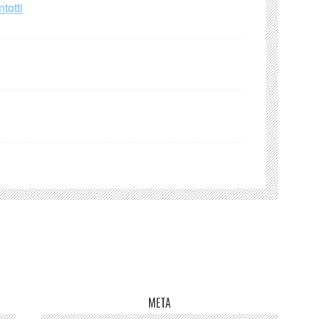
totti
META