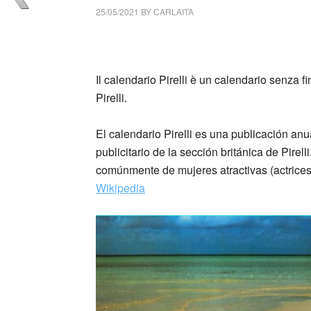
25/05/2021
BY
CARLAITA
centro cultural tina modotti calendario Pirell
Il calendario Pirelli è un calendario senza fi
Pirelli.
El calendario Pirelli es una publicación an
publicitario de la sección británica de Pire
comúnmente de mujeres atractivas (actrice
Wikipedia
_