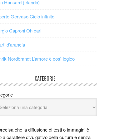
n Hansard (Irlanda)
erto Gervaso Cielo infinito
rgio Caproni Oh cari
arti d’arancia
rik Nordbrandt L’amore è così logico
CATEGORIE
egorie
precisa che la diffusione di testi o immagini è
o a carattere divulgativo della cultura e senza