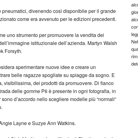
alc
e pneumatici, divenendo così disponibile per il grande
gio
zionato come era avvenuto per le edizioni precedenti.
alc
con
leg
come uno strumento per promuovere la vendita dei
Nel
ell’immagine istituzionale dell’azienda. Martyn Walsh
qua
ek Forsyth.
rim
det
esidera sperimentare nuove idee e creare un
trare belle ragazze spogliate su spiagge da sogno. E
, visibilissima, dei prodotti da promuovere. Di fianco
strada delle gomme P6 è presente in ogni fotografia, in
sono d’accordo nello scegliere modelle più “normali”
o.
 Angie Layne e Suzye Ann Watkins.