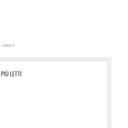
er
E OMMER
PIÙ LETTI