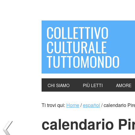
COLLETTIVO
CULTURALE
TUTTOMONDO
CHI SIAMO
PIÙ LETTI
AMORE
Ti trovi qui:
Home
/
español
/
calendario Pire
calendario Pir