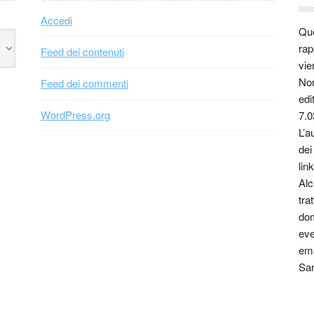
Accedi
Que
rap
Feed dei contenuti
vie
Non
Feed dei commenti
edi
WordPress.org
7.0
L’a
dei
link
Alc
tra
dom
eve
ema
Sar