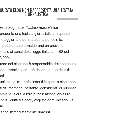
QUESTO BLOG NON RAPPRESENTA UNA TESTATA
GIORNALISTICA
sto blog (https://cctm.website/) non
presenta una testata giornalistica in quanto
ne aggiornato senza alcuna periodicità.
 può pertanto considerarsi un prodotto
toriale ai sensi della legge italiana n° 62 del
3.2001.
utore del blog non è responsabile del contenuto
 commenti ai post, nè del contenuto dei siti
ati.
uni testi o immagini inseriti in questo blog sono
tti da internet e, pertanto, considerati di pubblico
inio; qualora la loro pubblicazione violasse
ntuali diritti d’autore, vogliate comunicarlo via
il.
anno immediatamente rimossi.