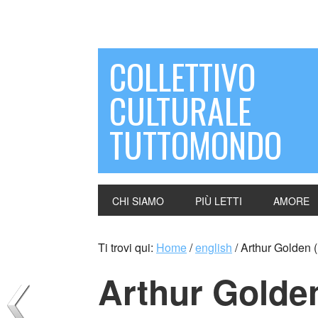
COLLETTIVO
CULTURALE
TUTTOMONDO
CHI SIAMO
PIÙ LETTI
AMORE
Ti trovi qui:
Home
/
english
/
Arthur Golden 
Arthur Golde