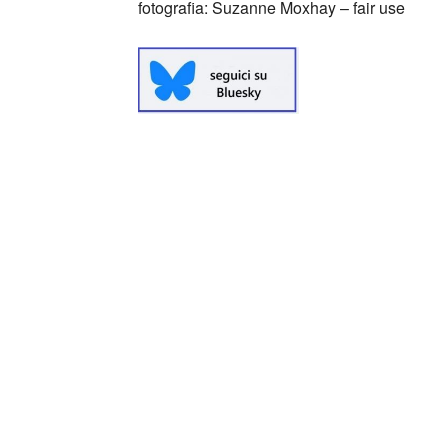
fotografia: Suzanne Moxhay – fair use
Circondate da un’aura di mistero, le geishe
quasi irresistibile. Ma chi sono in realtà q
leggendarie suscitano, Arthur Golden ha r
che conserva tutta l’immediatezza e l’emozi
geisha lo apprendiamo così dalla voce di Sayu
rapimento, l’addestramento, la disciplina – 
l’hanno condotta a diventare la geisha più 
coronato da uno straordinario ritratto femmi
Il libro ha venduto oltre quattro milioni di co
tutto il mondo.