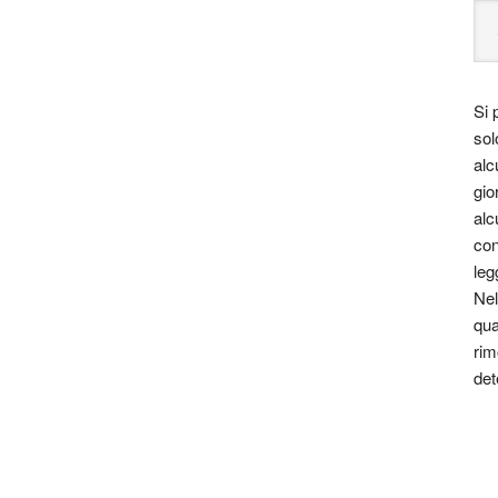
Si 
sol
alc
 hanno sempre esercitato sugli occidentali un’attrazione
gio
alc
ueste donne? A tutte le domande che queste figure
con
isposto con un romanzo, profondamente documentato,
leg
one di una storia vera. Che cosa significa essere una
Nel
ri che ci racconta la sua storia: l’infanzia, il
qua
tutte le vicende che, sullo sfondo del Giappone del ‘900,
rim
famosa e ricercata. Un romanzo avvincente e toccante,
det
nile e dalla sua voce indimenticabile.
pie in inglese ed è stato tradotto in trentadue lingue in