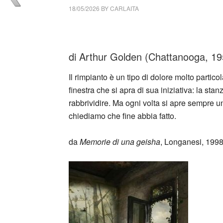
18/05/2026
BY
CARLAITA
cctm collettivo culturale tuttomondo Arthur
di Arthur Golden (Chattanooga, 19
Il rimpianto è un tipo di dolore molto partic
finestra che si apra di sua iniziativa: la st
rabbrividire. Ma ogni volta si apre sempre un
chiediamo che fine abbia fatto.
da
Memorie di una geisha
, Longanesi, 199
_