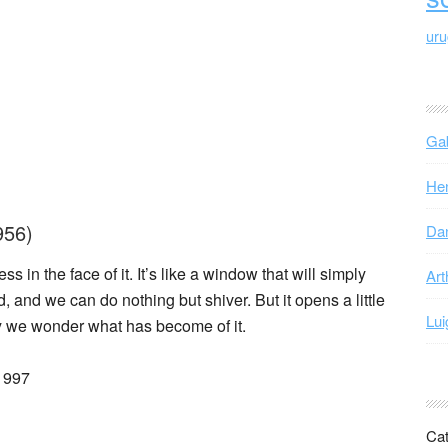
ur
Gab
Hen
956)
Dan
ss in the face of it. It’s like a window that will simply
Art
 and we can do nothing but shiver. But it opens a little
Lui
ay we wonder what has become of it.
 1997
Cat