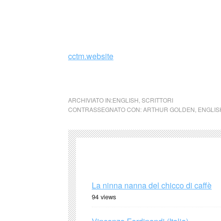
Il celebre romanzo dell’autore è il frutto di 
conversazioni avvenute con una vera geish
cctm.website
cctm collettivo culturale tuttomon
ARCHIVIATO IN:
ENGLISH
,
SCRITTORI
CONTRASSEGNATO CON:
ARTHUR GOLDEN
,
ENGLIS
La ninna nanna del chicco di caffè
94 views