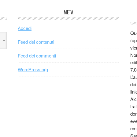
META
Accedi
Que
rap
Feed dei contenuti
vie
Non
Feed dei commenti
edi
WordPress.org
7.0
L’a
dei
link
Alc
tra
dom
eve
ema
Sar