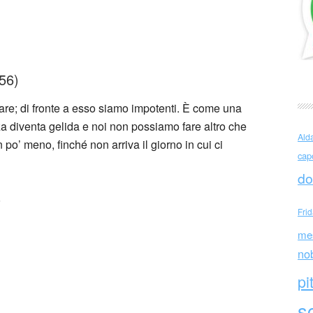
 Golden (USA)
56)
olare; di fronte a esso siamo impotenti. È come una
anza diventa gelida e noi non possiamo fare altro che
Ald
 po’ meno, finché non arriva il giorno in cui ci
cap
do
8
Fri
me
no
pi
sc