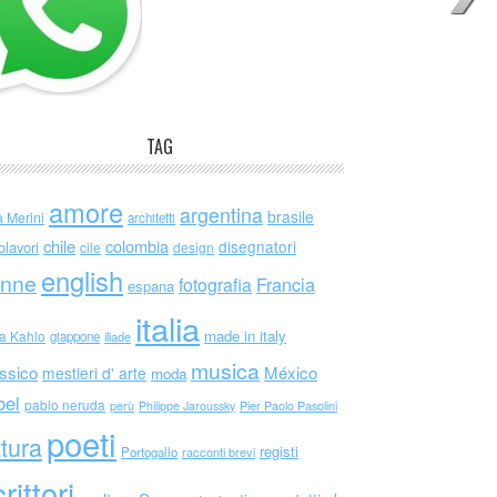
TAG
amore
argentina
brasile
a Merini
architetti
chile
colombia
disegnatori
olavori
cile
design
english
nne
Francia
fotografia
espana
italia
made in italy
da Kahlo
giappone
iliade
musica
ssico
México
mestieri d' arte
moda
bel
pablo neruda
perù
Philippe Jaroussky
Pier Paolo Pasolini
poeti
ttura
registi
Portogallo
racconti brevi
rittori