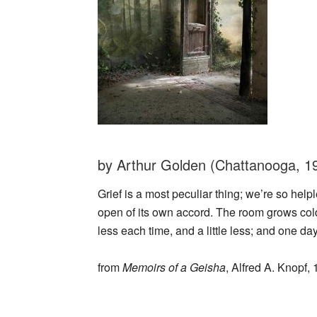
by Arthur Golden (Chattanooga, 1
Grief is a most peculiar thing; we’re so helple
open of its own accord. The room grows cold,
less each time, and a little less; and one d
from
Memoirs of a Geisha
, Alfred A. Knopf,
_