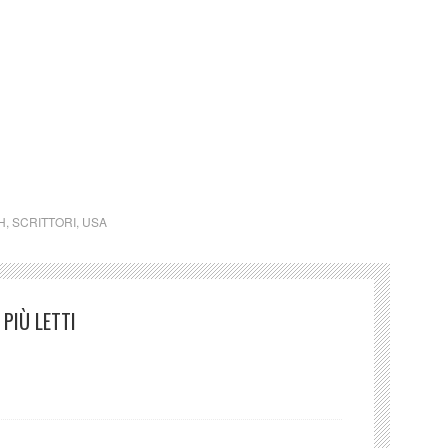
10 anni di intense ricerche e di una serie di lunghe
a.
do Arthur Golden (USA)
H
,
SCRITTORI
,
USA
PIÙ LETTI