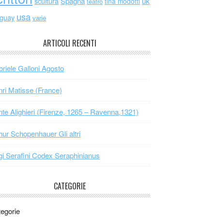
scultura
Spagna
uk
tina modotti
teatro
usa
uguay
varie
ARTICOLI RECENTI
riele Galloni Agosto
ri Matisse (France)
te Alighieri (Firenze, 1265 – Ravenna,1321)
hur Schopenhauer Gli altri
gi Serafini Codex Seraphinianus
CATEGORIE
egorie