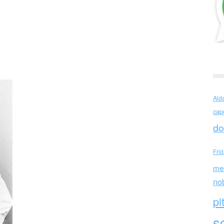
io De André a Senzapatria
Ald
cap
do
Fri
me
no
pi
sc