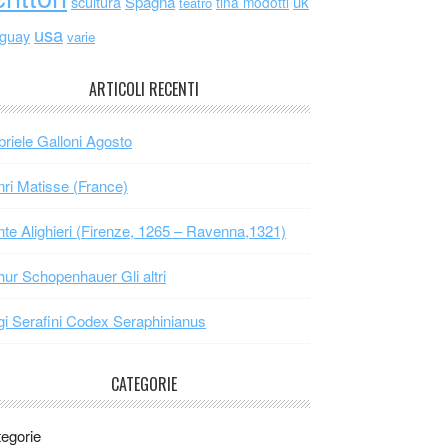
scultura
Spagna
uk
tina modotti
teatro
usa
uguay
varie
ARTICOLI RECENTI
riele Galloni Agosto
ri Matisse (France)
te Alighieri (Firenze, 1265 – Ravenna,1321)
hur Schopenhauer Gli altri
gi Serafini Codex Seraphinianus
CATEGORIE
egorie