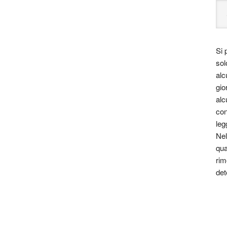
ominò l’amico d’infanzia Paolo Villaggio, non ha quasi
Si 
 più celebri e significativi in ambito italiano e non
sol
a valorizzazione della cultura ligure. È considerato
alc
i fanno parte, tra gli altri, Bruno Lauzi, Gino Paoli,
gio
alc
con
iere di Genova Pegli il 18 febbraio del 1940. Durante i
leg
ci album, più un consistente numero di singoli.
Nel
qua
canzoni come vere e proprie poesie, tanto che questi
rim
det
astiche. Ha dedicato moltissime delle sue opere alle
cando tematiche sociali con realismo e crudezza,
i con quelle mediterranee, soprattutto genovesi e