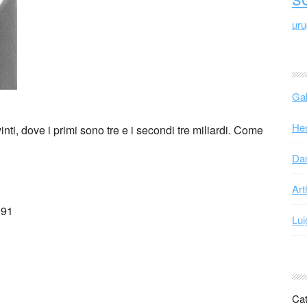
ur
Gab
Hen
nti, dove i primi sono tre e i secondi tre miliardi. Come
Dan
Art
991
Lui
Cat