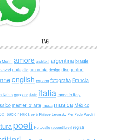
TAG
amore
argentina
brasile
a Merini
architetti
chile
colombia
disegnatori
olavori
cile
design
english
nne
Francia
fotografia
espana
italia
made in italy
da Kahlo
giappone
iliade
musica
ssico
México
mestieri d' arte
moda
bel
pablo neruda
perù
Philippe Jaroussky
Pier Paolo Pasolini
poeti
ttura
registi
Portogallo
racconti brevi
rittori