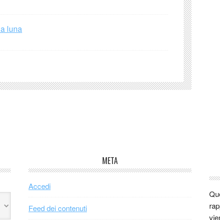
la luna
META
Accedi
Que
rap
Feed dei contenuti
vie