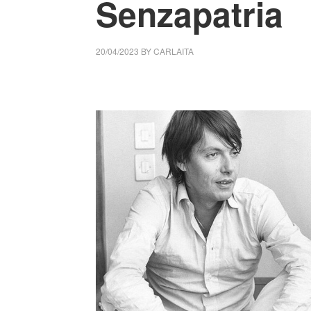
Senzapatria
20/04/2023
BY
CARLAITA
cctm collettivo culturale tuttomondo Fabriz