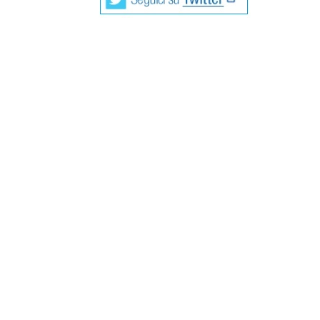
Fabrizio De Andrè, “Faber” come lo soprann
bisogno di presentazioni. È uno dei cantautori
solo e ha dato un apporto fondamentale per l
parte della cosiddetta Scuola Genovese, di cu
Umberto Bindi, Luigi Tenco.
Fabrizio Cristiano De André è nato nel quart
circa quarant’anni di attività ha inciso tredi
I critici considerano alcuni testi delle sue 
sono stati inseriti in diverse antologie scol
storie di emarginati, ribelli, prostitute, toc
mischiando influenze musicali internazional
talvolta napoletane (come in “Don Raffaè”).