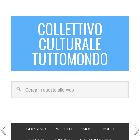
COLLETTIVO
CULTURALE
TUTTOMONDO
CHI SIAMO
PIÙ LETTI
AMORE
POETI
PITTURA
CONTATTI
PRIVACY POLICY