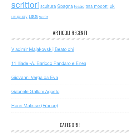
scrittori
scultura
Spagna
uk
tina modotti
teatro
usa
uruguay
varie
ARTICOLI RECENTI
Vladimir Majakovskij Beato chi
11 Iliade -A. Baricco Pandaro e Enea
Giovanni Verga da Eva
Gabriele Galloni Agosto
Henri Matisse (France)
CATEGORIE