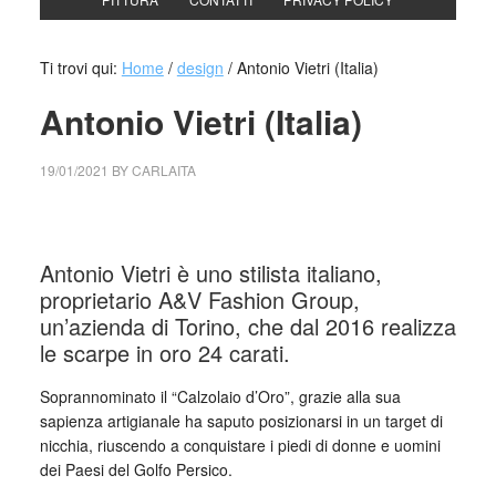
Ti trovi qui:
Home
/
design
/
Antonio Vietri (Italia)
Antonio Vietri (Italia)
19/01/2021
BY
CARLAITA
centro cultural tina modotti Antonio Vietri (Italia)
Antonio Vietri è uno stilista italiano,
proprietario A&V Fashion Group,
un’azienda di Torino, che dal 2016 realizza
le scarpe in oro 24 carati.
Soprannominato il “Calzolaio d’Oro”, grazie alla sua
sapienza artigianale ha saputo posizionarsi in un target di
nicchia, riuscendo a conquistare i piedi di donne e uomini
dei Paesi del Golfo Persico.