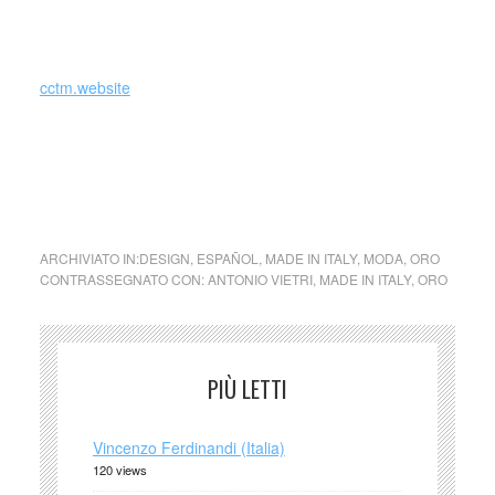
_
cctm.website
foto: Antonio Vietri, Moon Star Shoes, 2019
ARCHIVIATO IN:
DESIGN
,
ESPAÑOL
,
MADE IN ITALY
,
MODA
,
ORO
CONTRASSEGNATO CON:
ANTONIO VIETRI
,
MADE IN ITALY
,
ORO
PIÙ LETTI
Vincenzo Ferdinandi (Italia)
120 views