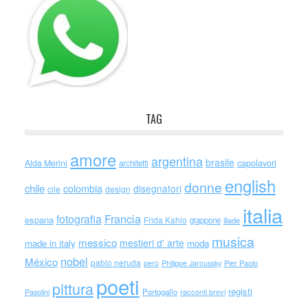
TAG
amore
argentina
brasile
capolavori
Alda Merini
architetti
english
donne
chile
colombia
disegnatori
cile
design
italia
Francia
fotografia
espana
Frida Kahlo
giappone
iliade
musica
messico
mestieri d' arte
made in italy
moda
nobel
México
pablo neruda
perù
Philippe Jaroussky
Pier Paolo
poeti
pittura
registi
Portogallo
racconti brevi
Pasolini